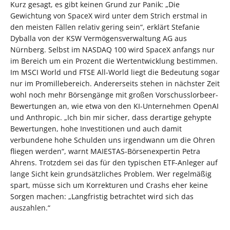
Kurz gesagt, es gibt keinen Grund zur Panik: „Die
Gewichtung von SpaceX wird unter dem Strich erstmal in
den meisten Fällen relativ gering sein“, erklärt Stefanie
Dyballa von der KSW Vermögensverwaltung AG aus
Nürnberg. Selbst im NASDAQ 100 wird SpaceX anfangs nur
im Bereich um ein Prozent die Wertentwicklung bestimmen.
Im MSCI World und FTSE All-World liegt die Bedeutung sogar
nur im Promillebereich. Andererseits stehen in nächster Zeit
wohl noch mehr Börsengänge mit großen Vorschusslorbeer-
Bewertungen an, wie etwa von den KI-Unternehmen OpenAI
und Anthropic. „Ich bin mir sicher, dass derartige gehypte
Bewertungen, hohe Investitionen und auch damit
verbundene hohe Schulden uns irgendwann um die Ohren
fliegen werden“, warnt MAIESTAS-Börsenexpertin Petra
Ahrens. Trotzdem sei das für den typischen ETF-Anleger auf
lange Sicht kein grundsätzliches Problem. Wer regelmäßig
spart, müsse sich um Korrekturen und Crashs eher keine
Sorgen machen: „Langfristig betrachtet wird sich das
auszahlen.“