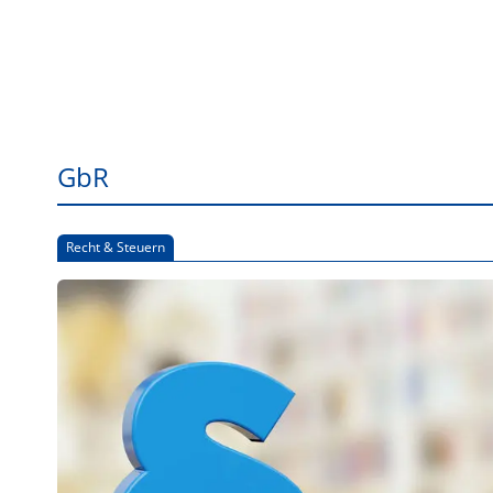
GbR
Recht & Steuern