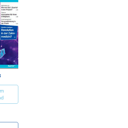
3
um
ad