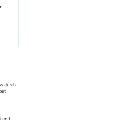
en
ss durch
eit
t und