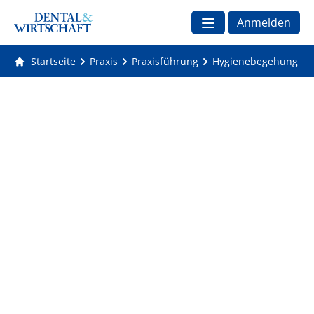
Anmelden
Startseite
Praxis
Praxisführung
Hygienebegehung in d