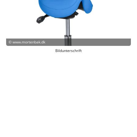
©
www.mortenbak.dk
Bildunterschrift