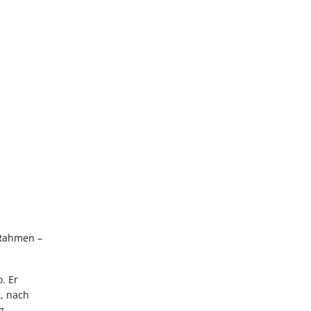
 Rahmen –
. Er
g, nach
g