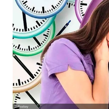
©
Pixabay