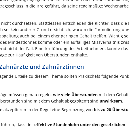
tragsschluss in die Irre geführt, da seine regelmäßige Wochenarbei
s nicht durchsetzen. Stattdessen entschieden die Richter, dass die 
h sei kein anderer Grund ersichtlich, warum die Formulierung un
bgeltung auch bei einem eher geringen Gehalt treffen. Wichtig se
ng des Mindestlohnes komme oder ein auffälliges Missverhältnis zwi
end nicht der Fall. Eine Irreführung des Arbeitnehmers konnte das
sage zur Häufigkeit von Überstunden enthalte.
 Zahnärzte und Zahnärztinnen
legende Urteile zu diesem Thema sollten Praxischefs folgende Punk
träge müssen genau regeln,
wie viele Überstunden
mit dem Gehalt
 Überstunden sind mit dem Gehalt abgegolten“) sind
unwirksam
.
te akzeptieren in der Regel eine Begrenzung von
bis zu 20 Überst
 führen, dass der
effektive Stundenlohn unter den gesetzlichen