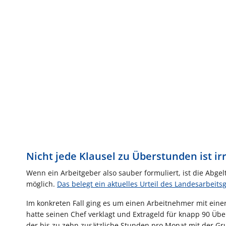
Nicht jede Klausel zu Überstunden ist i
Wenn ein Arbeitgeber also sauber formuliert, ist die Ab
möglich.
Das belegt ein aktuelles Urteil des Landesarbeit
Im konkreten Fall ging es um einen Arbeitnehmer mit ein
hatte seinen Chef verklagt und Extrageld für knapp 90 Übe
der bis zu zehn zusätzliche Stunden pro Monat mit der G