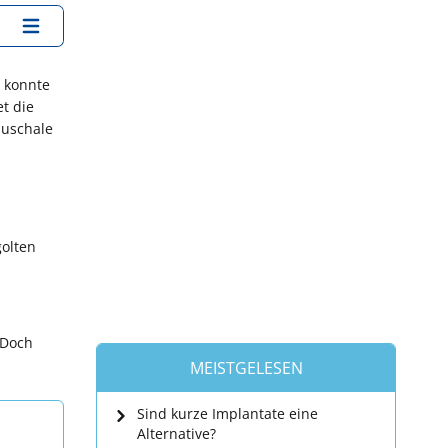
) konnte
t die
auschale
golten
 Doch
MEISTGELESEN
Sind kurze Implantate eine
Alternative?