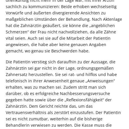
offenkundig nicht mehr in der Lage war, mit ihrer Ärztin
sachlich zu kommunizieren: Beide erhoben wechselseitig
Vorwürfe und äußerten divergierende Ansichten zu
maßgeblichen Umständen der Behandlung. Nach Aktenlage
hat die Zahnärztin geäußert, sie könne die „angeblichen
Schmerzen“ der Frau nicht nachvollziehen, da alle Zähne
vital seien. Auch sei sie auf die Mitarbeit der Patientin
angewiesen, die habe aber keine genauen Angaben
gemacht, wo genau sie Beschwerden habe.
Die Patientin verstieg sich daraufhin zu der Aussage, die
Zahnärztin sei gar nicht in der Lage, ordnungsgemäßen
Zahnersatz herzustellen. Sie sei rat- und hilflos und habe
telefonisch in ihrer Anwesenheit genaue „Anweisungen“
erhalten, was zu machen sei. Zudem stritt man sich
darüber, ob es erfolgreiche Nachbesserungsversuche
gegeben hatte sowie über die „Reflexionsfähigkeit“ der
Zahnärztin. Dem Gericht reichte das, um das
Vertrauensverhältnis als zerstört einzustufen. Der Patientin
sei es nicht zumutbar, weiterhin auf die bisherige
Behandlerin verwiesen zu werden. Die Kasse muss die