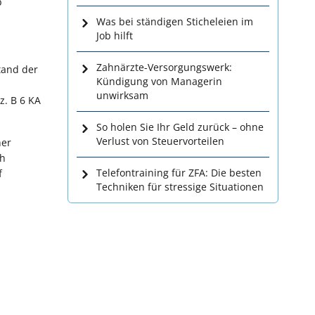
b
Was bei ständigen Sticheleien im
Job hilft
Zahnärzte-Versorgungswerk:
tand der
Kündigung von Managerin
unwirksam
z. B 6 KA
So holen Sie Ihr Geld zurück – ohne
Verlust von Steuervorteilen
ner
ch
Telefontraining für ZFA: Die besten
f
Techniken für stressige Situationen