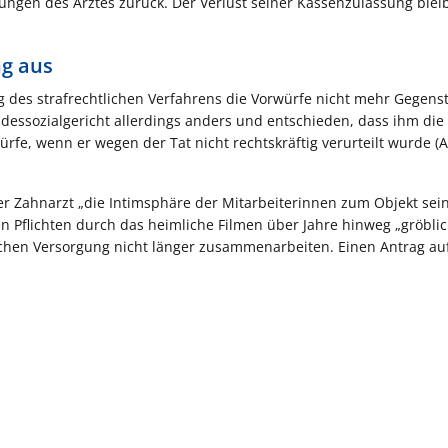
ungen des Arztes zurück. Der Verlust seiner Kassenzulassung blei
ng aus
ng des strafrechtlichen Verfahrens die Vorwürfe nicht mehr Gegens
dessozialgericht allerdings anders und entschieden, dass ihm die
fe, wenn er wegen der Tat nicht rechtskräftig verurteilt wurde (A
r Zahnarzt „die Intimsphäre der Mitarbeiterinnen zum Objekt sei
n Pflichten durch das heimliche Filmen über Jahre hinweg „gröbli
lichen Versorgung nicht länger zusammenarbeiten. Einen Antrag au