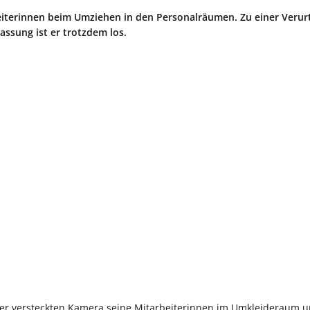
beiterinnen beim Umziehen in den Personalräumen. Zu einer Verur
ssung ist er trotzdem los.
iner versteckten Kamera seine Mitarbeiterinnen im Umkleideraum 