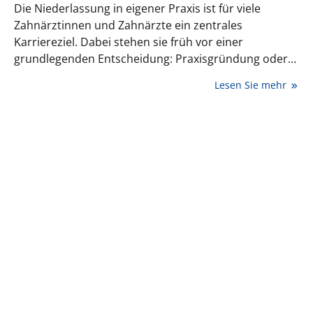
Die Niederlassung in eigener Praxis ist für viele
Zahnärztinnen und Zahnärzte ein zentrales
Karriereziel. Dabei stehen sie früh vor einer
grundlegenden Entscheidung: Praxisgründung oder
Übernahme einer bestehenden Praxis. Beide Wege
Lesen Sie mehr
bieten Chancen, bergen jedoch auch wirtschaftliche
Risiken, die in der Planungsphase häufig unterschätzt
werden. Entscheidend ist weniger das Modell selbst
als die Frage, wie gut es zur eigenen wirtschaftlichen
Realität passt.