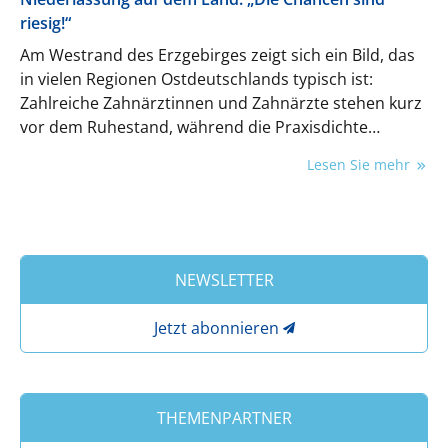
riesig!“
Am Westrand des Erzgebirges zeigt sich ein Bild, das
in vielen Regionen Ostdeutschlands typisch ist:
Zahlreiche Zahnärztinnen und Zahnärzte stehen kurz
vor dem Ruhestand, während die Praxisdichte
vergleichsweise gering ist. Doch für Dr. Hanna
Lesen Sie mehr
Mauritz war genau das eine Chance. Sie entschied
sich bewusst für die Selbstständigkeit in Bad Schlema
und hat dort eine moderne Praxis für
Familienzahnheilkunde aufgebaut – mit besonderen
Schwerpunkten in der Kinder- und
NEWSLETTER
Jugendzahnmedizin sowie der Parodontaltherapie.
Jetzt abonnieren
THEMENPARTNER