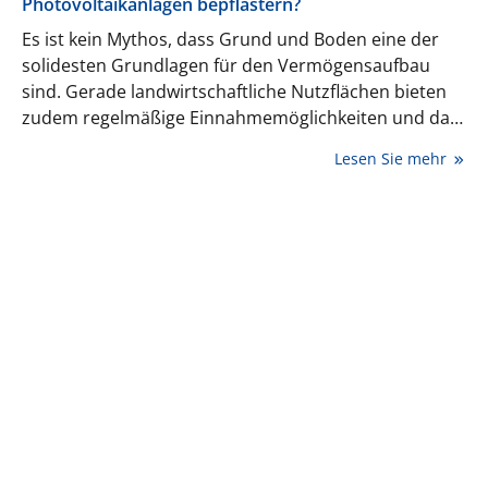
Photovoltaikanlagen bepflastern?
Es ist kein Mythos, dass Grund und Boden eine der
solidesten Grundlagen für den Vermögensaufbau
sind. Gerade landwirtschaftliche Nutzflächen bieten
zudem regelmäßige Einnahmemöglichkeiten und das
nicht nur durch den Anbau von so etwas wie Weizen
Lesen Sie mehr
und Kartoffeln, sondern auch durch die Ernteerträge
von erneuerbaren Energien.