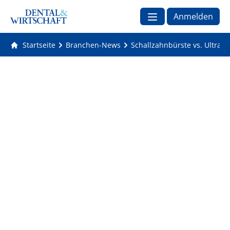
Anmelden
Startseite
Branchen-News
Schallzahnbürste vs. Ultras