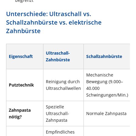
begrenzt
Unterschiede: Ultraschall vs.
Schallzahnbürste vs. elektrische
Zahnbürste
E
Ultraschall-
Eigenschaft
Schallzahnbürste
Z
Zahnbürste
(
Mechanische
O
Reinigung durch
Bewegung (9.000–
R
Putztechnik
Ultraschallwellen
40.000
8
Schwingungen/Min.)
B
Spezielle
Zahnpasta
N
Ultraschall-
Normale Zahnpasta
nötig?
Z
Zahnpasta
Empfindliches