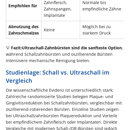
Zahnfleisch,
Normale bis
I
Empfohlen für
Zahnspangen,
empfindliche Zähne
E
Implantate
Abnutzung des
Möglich bei zu
M
Keine
Zahnschmelzes
starkem Druck
s
💡
Fazit:
Ultraschall-Zahnbürsten sind die sanfteste Option
,
während Schallzahnbürsten und oszillierende Bürsten
intensivere mechanische Reinigung bieten.
Studienlage: Schall vs. Ultraschall im
Vergleich
Die wissenschaftliche Evidenz ist unterschiedlich stark:
Zahlreiche randomisierte Studien belegen Plaque- und
Gingivitisreduktion bei Schallzahnbürsten, vergleichbar mit
oszillierend-rotierenden Bürsten. Einzelne Studien zeigen
bei Ultraschallzahnbürsten Plaquereduktion und Vorteile
bei empfindlichem Zahnfleisch oder Implantaten. Direkte
Vergleiche mit modernen Schall-/OR-Bürsten sind jedoch