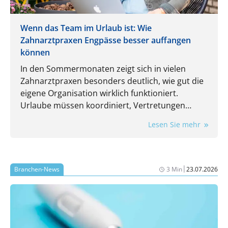
Wenn das Team im Urlaub ist: Wie
Zahnarztpraxen Engpässe besser auffangen
können
In den Sommermonaten zeigt sich in vielen
Zahnarztpraxen besonders deutlich, wie gut die
eigene Organisation wirklich funktioniert.
Urlaube müssen koordiniert, Vertretungen
eingeplant und laufende Aufgaben trotzdem
Lesen Sie mehr
zuverlässig erledigt werden. Gerade dann wird
spürbar, wie stark der Praxisalltag von
eingespielten Routinen und einzelnen
Mitarbeitenden abhängt.
|
Branchen-News
3 Min
23.07.2026