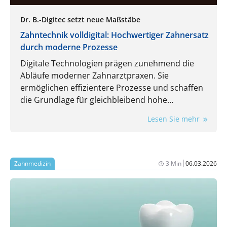
Dr. B.-Digitec setzt neue Maßstäbe
Zahntechnik volldigital: Hochwertiger Zahnersatz
durch moderne Prozesse
Digitale Technologien prägen zunehmend die
Abläufe moderner Zahnarztpraxen. Sie
ermöglichen effizientere Prozesse und schaffen
die Grundlage für gleichbleibend hohe
Qualitätsstandards und höchste Präzision bei
Lesen Sie mehr
Zahnersatzlösungen. Von der Datenerfassung
über die Konstruktion bis hin zur Fertigung
werden Kronen, Brücken, Schienen und
Teleskopversorgungen mit Dr. B.-Digitec als
|
Zahnmedizin
3 Min
06.03.2026
zuverlässigem Partner künftig vollständig digital
kommuniziert, mittels CAD/CAM und 3D-Druck
nach internationalen Standards gefertigt und
schnell sowie kosteneffizient an die Patient:innen
geliefert. Zahntechnik wird so zu einem digitalen