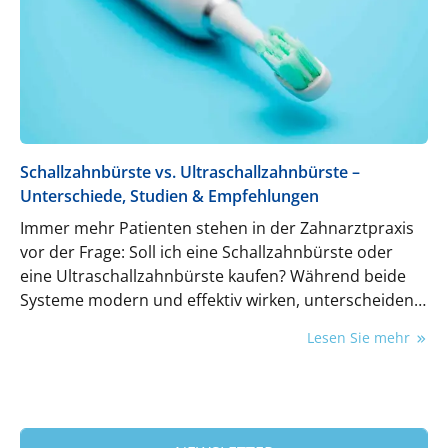
Schallzahnbürste vs. Ultraschallzahnbürste –
Unterschiede, Studien & Empfehlungen
Immer mehr Patienten stehen in der Zahnarztpraxis
vor der Frage:
Soll ich eine Schallzahnbürste oder
eine Ultraschallzahnbürste kaufen?
Während beide
Systeme modern und effektiv wirken, unterscheiden
sie sich in Technik, Studienlage und Anwendung.
Lesen Sie mehr
Dieser Beitrag erklärt die Unterschiede
wissenschaftlich präzise und zugleich
patientenverständlich – damit Zahnärzte fundiert
beraten können und Patienten die richtige
Entscheidung treffen.