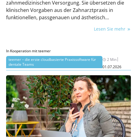
zahnmedizinischen Versorgung. Sie übersetzen die
klinischen Vorgaben aus der Zahnarztpraxis in
funktionellen, passgenauen und ästhetisch
anspruchsvollen Zahnersatz. Der Erfolg vieler
Lesen Sie mehr
Behandlungen hängt direkt von der Qualität
zahntechnischer Leistungen ab. Dieser Beitrag richtet
sich an Zahnärzt:innen sowie zahnmedizinisches
In Kooperation mit teemer
Fachpersonal und gibt einen praxisnahen Überblick
|
teemer – die erste cloudbasierte Praxissoftware für
2 Min
über Aufgaben, Kooperation, technologische
dentale Teams
01.07.2026
Entwicklungen und rechtliche Rahmenbedingungen
von Dentallaboren.