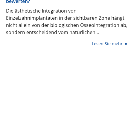
bewerten?
Die ästhetische Integration von
Einzelzahnimplantaten in der sichtbaren Zone hängt
nicht allein von der biologischen Osseointegration ab,
sondern entscheidend vom natürlichen
Erscheinungsbild des Weichgewebes. Um
Lesen Sie mehr
periimplantäre Weichgewebsästhetik nachvollziehbar
und reproduzierbar zu bewerten, wurde der Pink
Esthetic Score (PES) entwickelt. Der folgende Artikel
von Prof. Dr. med. dent. Clemens Walter stellt die
Originalstudie von Fürhauser und Mitarbeitern vor.