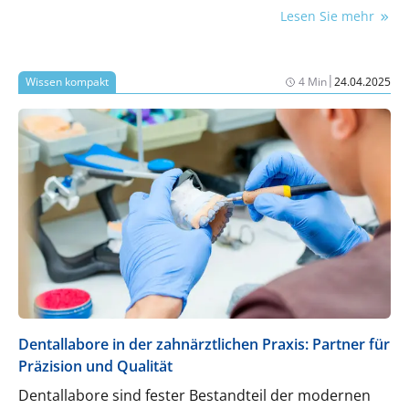
der industriellen Perspektive Teil eines systematisch
Lesen Sie mehr
organisierten Recyclingprozesses mit wirtschaftlicher
und ökologischer Bedeutung. Der folgende Überblick
ordnet die zentralen Begriffe, Abläufe und Akteure
|
Wissen kompakt
4 Min
24.04.2025
ein.
Dentallabore in der zahnärztlichen Praxis: Partner für
Präzision und Qualität
Dentallabore sind fester Bestandteil der modernen