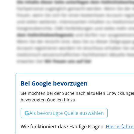
Die Inhalte dieser Seite unterliegen dem Heilmittelwerb
Fachpersonal zugänglich gemacht werden. Wenn Sie der An
freuen, wenn Sie sich für einen kostenlosen Account regi
und vielen weiteren, interessanten Inhalten zu medizini
Kongressberichte, CME-Fortbildungen und vieles mehr er
dem Heilmittelwerbegesetz
und dürfen nur ausgewiesen
Wenn Sie der Ansicht sind, dass Sie zu dieser Zielgruppe
Account registrieren würden! Im Anschluss erhalten Sie s
medizinisch-wissenschaftlichen Fachthemen! Aktuelle Ne
erwarten Sie!
Wir freuen uns auf Sie!
Bei Google bevorzugen
Sie möchten bei der Suche nach aktuellen Entwicklungen
bevorzugten Quellen hinzu.
Als bevorzugte Quelle auswählen
Wie funktioniert das? Häufige Fragen:
Hier erfahr