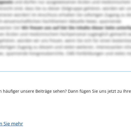
egesetz
und dürfen nur ausgewiesenen Ärzten und medizinischem
sicht sind, dass Sie zu dieser Zielgruppe gehören, würden wir u
strieren würden! Im Anschluss erhalten Sie sofortigen Zugang zu d
sch-wissenschaftlichen Fachthemen! Aktuelle News, spannende
warten Sie!
Wir freuen uns auf Sie!
Die Inhalte dieser Seite unterl
en Ärzten und medizinischem Fachpersonal zugänglich gemacht 
 gehören, würden wir uns freuen, wenn Sie sich für einen kostenlo
ofortigen Zugang zu diesem und vielen weiteren, interessanten Inh
ws, spannende Kongressberichte, CME-Fortbildungen und vieles m
 häufiger unsere Beiträge sehen? Dann fügen Sie uns jetzt zu Ihr
en Sie mehr