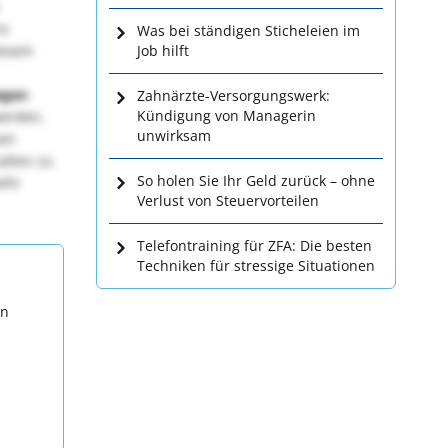
ns
Was bei ständigen Sticheleien im
iesem
Job hilft
iegen
Zahnärzte-Versorgungswerk:
Kündigung von Managerin
werden.
unwirksam
sen
alten zu
So holen Sie Ihr Geld zurück – ohne
ehr
Verlust von Steuervorteilen
Telefontraining für ZFA: Die besten
Techniken für stressige Situationen
en