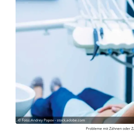
©
Foto: Andrey Popov - stock.adobe.com
Probleme mit Zähnen oder Z