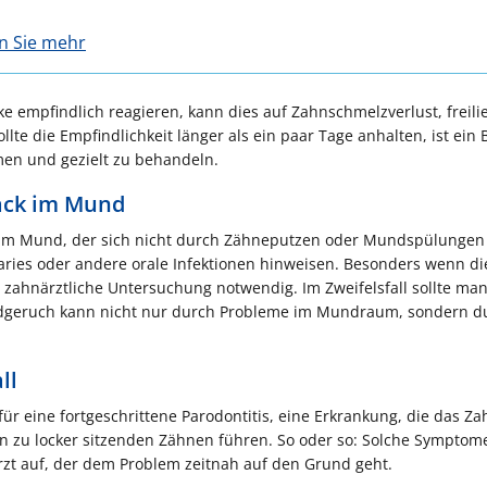
en Sie mehr
e empfindlich reagieren, kann dies auf Zahnschmelzverlust, freil
te die Empfindlichkeit länger als ein paar Tage anhalten, ist ein
en und gezielt zu behandeln.
ack im Mund
 im Mund, der sich nicht durch Zähneputzen oder Mundspülungen
Karies oder andere orale Infektionen hinweisen. Besonders wenn di
 zahnärztliche Untersuchung notwendig. Im Zweifelsfall sollte m
dgeruch kann nicht nur durch Probleme im Mundraum, sondern d
ll
r eine fortgeschrittene Parodontitis, eine Erkrankung, die das Za
n zu locker sitzenden Zähnen führen. So oder so: Solche Symptom
rzt auf, der dem Problem zeitnah auf den Grund geht.