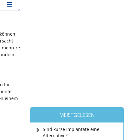
 können
rsacht
r mehrere
handeln
n Ihr
könnte
on einem
MEISTGELESEN
Sind kurze Implantate eine
Alternative?