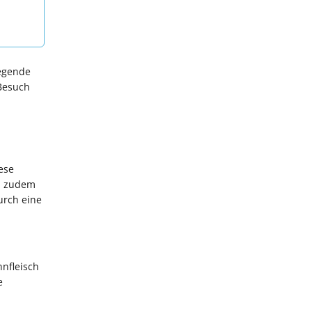
iegende
 Besuch
ese
an zudem
urch eine
hnfleisch
e