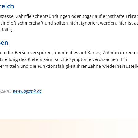
reich
szesse, Zahnfleischentzündungen oder sogar auf ernsthafte Erkr
nd oft schmerzhaft und sollten nicht ignoriert werden. hier ist a
fällig.
ßen
oder Beißen verspüren, könnte dies auf Karies, Zahnfrakturen o
lstellung des Kiefers kann solche Symptome verursachen. Ein
rmitteln und die Funktionsfähigkeit Ihrer Zähne wiederherzustell
DGZMK):
www.dgzmk.de