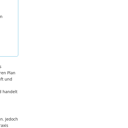
en
s
ren Plan
aft und
d handelt
en. Jedoch
raxis