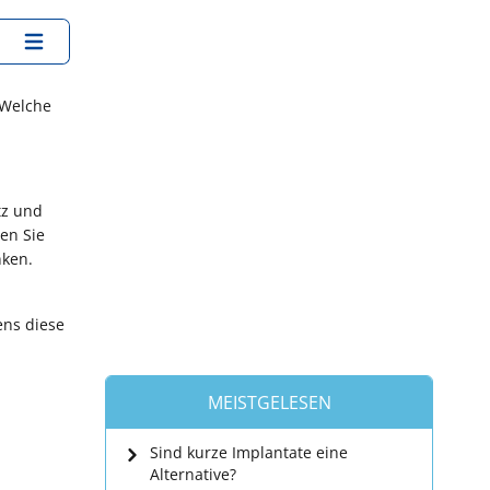
 Welche
tz und
en Sie
enken.
ens diese
MEISTGELESEN
Sind kurze Implantate eine
Alternative?