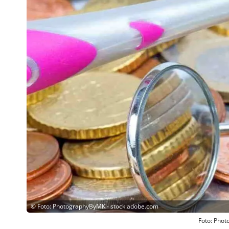
©
Foto: PhotographyByMK - stock.adobe.com
Foto: Pho