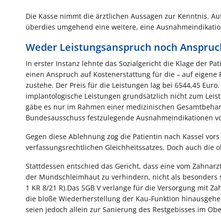
Die Kasse nimmt die ärztlichen Aussagen zur Kenntnis. Au
überdies umgehend eine weitere, eine Ausnahmeindikation
Weder Leistungsanspruch noch Anspruch
In erster Instanz lehnte das Sozialgericht die Klage der P
einen Anspruch auf Kostenerstattung für die – auf eigene
zustehe. Der Preis für die Leistungen lag bei 6544,45 Euro
implantologische Leistungen grundsätzlich nicht zum Lei
gäbe es nur im Rahmen einer medizinischen Gesamtbehan
Bundesausschuss festzulegende Ausnahmeindikationen vorlä
Gegen diese Ablehnung zog die Patientin nach Kassel vors
verfassungsrechtlichen Gleichheitssatzes. Doch auch die ob
Stattdessen entschied das Gericht, dass eine vom Zahnarz
der Mundschleimhaut zu verhindern, nicht als besonders 
1 KR 8/21 R).Das SGB V verlange für die Versorgung mit 
die bloße Wiederherstellung der Kau-Funktion hinausgehe
seien jedoch allein zur Sanierung des Restgebisses im Ober