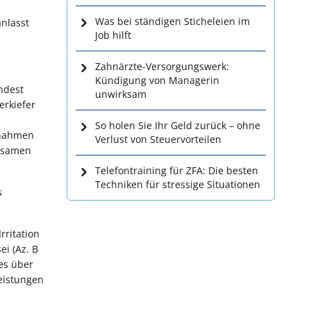
Was bei ständigen Sticheleien im
anlasst
Job hilft
Zahnärzte-Versorgungswerk:
Kündigung von Managerin
ndest
unwirksam
erkiefer
So holen Sie Ihr Geld zurück – ohne
snahmen
Verlust von Steuervorteilen
insamen
Telefontraining für ZFA: Die besten
Techniken für stressige Situationen
s
rritation
i (Az. B
es über
eistungen