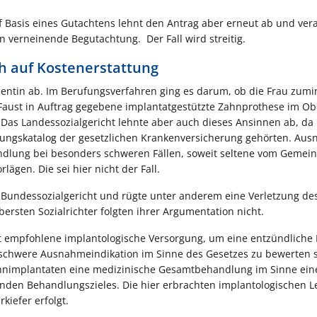
f Basis eines Gutachtens lehnt den Antrag aber erneut ab und ver
 verneinende Begutachtung. Der Fall wird streitig.
 auf Kostenerstattung
atientin ab. Im Berufungsverfahren ging es darum, ob die Frau zumi
 Faust in Auftrag gegebene implantatgestützte Zahnprothese im Ob
. Das Landessozialgericht lehnte aber auch dieses Ansinnen ab, da
stungskatalog der gesetzlichen Krankenversicherung gehörten. Au
dlung bei besonders schweren Fällen, soweit seltene vom Geme
gen. Die sei hier nicht der Fall.
 Bundessozialgericht und rügte unter anderem eine Verletzung de
ersten Sozialrichter folgten ihrer Argumentation nicht.
t empfohlene implantologische Versorgung, um eine entzündliche I
schwere Ausnahmeindikation im Sinne des Gesetzes zu bewerten se
Zahnimplantaten eine medizinische Gesamtbehandlung im Sinne ein
nden Behandlungszieles. Die hier erbrachten implantologischen L
kiefer erfolgt.