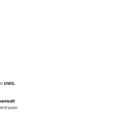
on
UWG,
.
hanwalt
Vertrauen