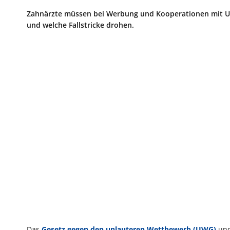
Zahnärzte müssen bei Werbung und Kooperationen mit Unt
und welche Fallstricke drohen.
Das
Gesetz gegen den unlauteren Wettbewerb (UWG)
und