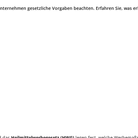
ernehmen gesetzliche Vorgaben beachten. Erfahren Sie, was erl
 das
Heilmittelwerbegesetz (HWG)
legen fest, welche Werbema