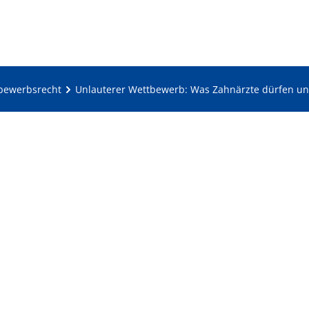
bewerbsrecht
Unlauterer Wettbewerb: Was Zahnärzte dürfen un