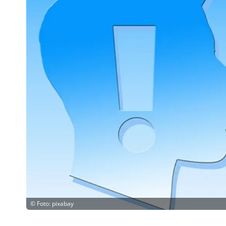
©
Foto: pixabay