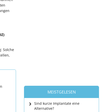
ten
nungen
OZ)
: Solche
ellen,
en
MEISTGELESEN
Sind kurze Implantate eine
Alternative?