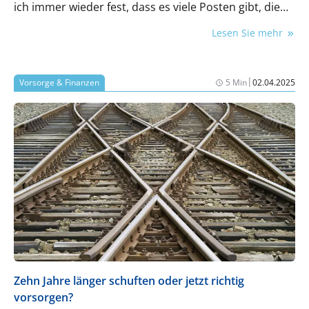
ich immer wieder fest, dass es viele Posten gibt, die
nicht als absetzbar bekannt sind oder auch gerne mal
Lesen Sie mehr
vergessen werden, bei der Steuer anzusetzen. Die
folgende Übersicht enthält eine beispielhafte
Auflistung der absetzbaren Kosten und soll bei der
|
Vorsorge & Finanzen
5 Min
02.04.2025
Erstellung der Steuererklärung helfen.
Zehn Jahre länger schuften oder jetzt richtig
vorsorgen?