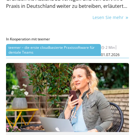
Praxis in Deutschland weiter zu betreiben, erläutert
Rechtsanwalt Dr. jur. Alex Janzen.
Lesen Sie mehr
In Kooperation mit teemer
|
teemer – die erste cloudbasierte Praxissoftware für
2 Min
dentale Teams
01.07.2026