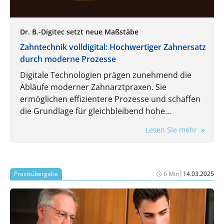
Dr. B.-Digitec setzt neue Maßstäbe
Zahntechnik volldigital: Hochwertiger Zahnersatz
durch moderne Prozesse
Digitale Technologien prägen zunehmend die
Abläufe moderner Zahnarztpraxen. Sie
ermöglichen effizientere Prozesse und schaffen
die Grundlage für gleichbleibend hohe
Qualitätsstandards und höchste Präzision bei
Lesen Sie mehr
Zahnersatzlösungen. Von der Datenerfassung
über die Konstruktion bis hin zur Fertigung
werden Kronen, Brücken, Schienen und
Teleskopversorgungen mit Dr. B.-Digitec als
|
Praxisübergabe
6 Min
14.03.2025
zuverlässigem Partner künftig vollständig digital
kommuniziert, mittels CAD/CAM und 3D-Druck
nach internationalen Standards gefertigt und
schnell sowie kosteneffizient an die Patient:innen