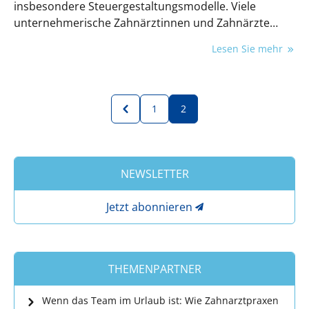
insbesondere Steuergestaltungsmodelle. Viele
unternehmerische Zahnärztinnen und Zahnärzte
fragen sich deshalb danach, ob und ggfs. wie solche
Lesen Sie mehr
Modelle auch in der Dentalbranche umgesetzt
werden können.
1
2
NEWSLETTER
Jetzt abonnieren
THEMENPARTNER
Wenn das Team im Urlaub ist: Wie Zahnarztpraxen