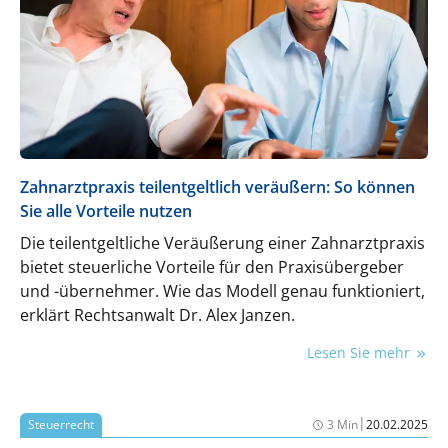
geliefert. Zahntechnik wird so zu einem digitalen
Ökosystem, das präzise, reproduzierbare und
skalierbare Lösungen effizient und modern
umsetzt.
Zahnarztpraxis teilentgeltlich veräußern: So können
Sie alle Vorteile nutzen
Die teilentgeltliche Veräußerung einer Zahnarztpraxis
bietet steuerliche Vorteile für den Praxisübergeber
und -übernehmer. Wie das Modell genau funktioniert,
erklärt Rechtsanwalt Dr. Alex Janzen.
Lesen Sie mehr
|
Steuerrecht
3 Min
20.02.2025