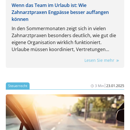
Wenn das Team im Urlaub ist: Wie
Zahnarztpraxen Engpässe besser auffangen
können
In den Sommermonaten zeigt sich in vielen
Zahnarztpraxen besonders deutlich, wie gut die
eigene Organisation wirklich funktioniert.
Urlaube müssen koordiniert, Vertretungen
eingeplant und laufende Aufgaben trotzdem
Lesen Sie mehr
zuverlässig erledigt werden. Gerade dann wird
spürbar, wie stark der Praxisalltag von
eingespielten Routinen und einzelnen
Mitarbeitenden abhängt.
|
Steuerrecht
3 Min
23.01.2025