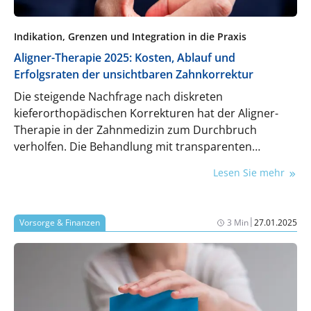
Indikation, Grenzen und Integration in die Praxis
Aligner-Therapie 2025: Kosten, Ablauf und
Erfolgsraten der unsichtbaren Zahnkorrektur
Die steigende Nachfrage nach diskreten
kieferorthopädischen Korrekturen hat der Aligner-
Therapie in der Zahnmedizin zum Durchbruch
verholfen. Die Behandlung mit transparenten
Kunststoffschienen ist heute ein evidenzbasiertes
Lesen Sie mehr
Verfahren zur Behandlung leichter bis moderater
Zahnfehlstellungen – vorausgesetzt, Indikation,
Fallplanung und Patientencompliance stimmen. Der
|
Vorsorge & Finanzen
3 Min
27.01.2025
folgende Fachartikel beleuchtet die klinischen
Einsatzmöglichkeiten, Limitationen sowie die
technischen und wirtschaftlichen
Rahmenbedingungen für die erfolgreiche Integration
in die allgemeinzahnärztliche Praxis.