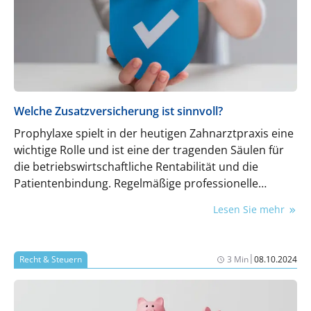
Welche Zusatzversicherung ist sinnvoll?
Prophylaxe spielt in der heutigen Zahnarztpraxis eine
wichtige Rolle und ist eine der tragenden Säulen für
die betriebswirtschaftliche Rentabilität und die
Patientenbindung. Regelmäßige professionelle
Zahnreinigung ist nicht nur entscheidend für die
Lesen Sie mehr
Zahngesundheit, sondern hilft auch, langfristige
Schäden und kostspielige Behandlungen zu
vermeiden. Dieser Beitrag gibt einen Überblick zum
|
Recht & Steuern
3 Min
08.10.2024
Thema Zahnzusatzversicherungen mit PZR-Flatrates.