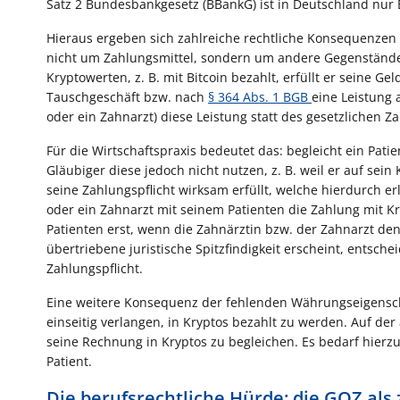
Satz 2 Bundesbankgesetz (BBankG) ist in Deutschland nur E
Hieraus ergeben sich zahlreiche rechtliche Konsequenzen 
nicht um Zahlungsmittel, sondern um andere Gegenstände 
Kryptowerten, z. B. mit Bitcoin bezahlt, erfüllt er seine Ge
Tauschgeschäft bzw. nach
§ 364 Abs. 1 BGB
eine Leistung 
oder ein Zahnarzt) diese Leistung statt des gesetzlichen 
Für die Wirtschaftspraxis bedeutet das: begleicht ein Pa
Gläubiger diese jedoch nicht nutzen, z. B. weil er auf sein
seine Zahlungspflicht wirksam erfüllt, welche hierdurch er
oder ein Zahnarzt mit seinem Patienten die Zahlung mit Kr
Patienten erst, wenn die Zahnärztin bzw. der Zahnarzt de
übertriebene juristische Spitzfindigkeit erscheint, entsch
Zahlungspflicht.
Eine weitere Konsequenz der fehlenden Währungseigenscha
einseitig verlangen, in Kryptos bezahlt zu werden. Auf der
seine Rechnung in Kryptos zu begleichen. Es bedarf hierz
Patient.
Die berufsrechtliche Hürde: die GOZ al