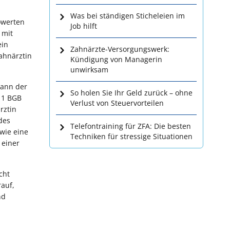
Was bei ständigen Sticheleien im
owerten
Job hilft
 mit
ein
Zahnärzte-Versorgungswerk:
Zahnärztin
Kündigung von Managerin
unwirksam
kann der
So holen Sie Ihr Geld zurück – ohne
. 1 BGB
Verlust von Steuervorteilen
rztin
des
Telefontraining für ZFA: Die besten
wie eine
Techniken für stressige Situationen
 einer
cht
rauf,
nd