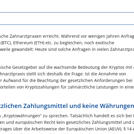
tsche Zahnarztpraxen erreicht. Während vor wenigen Jahren Anfra
 (BTC), Ethereum (ETH) etc. zu begleichen, noch exotische
rweile gewandelt: Heute sind solche Anfragen in vielen Zahnarztpr
ische Gesetzgeber auf die wachsende Bedeutung der Kryptos mit 
hnarztpraxis stellt sich deshalb die Frage: Ist die Annahme von
er Aufwand für die Beachtung der gesetzlichen Anforderungen bei
rteilen von Kryptozahlungen für zahnärztliche Leistungen in ein
etzlichen Zahlungsmittel und keine Währunge
on „Kryptowährungen“ zu sprechen. Tatsächlich handelt es sich bei
n und europäischen Recht kein gesetzliches Zahlungsmittel und 
rages über die Arbeitsweise der Europäischen Union (AEUV), § 14 