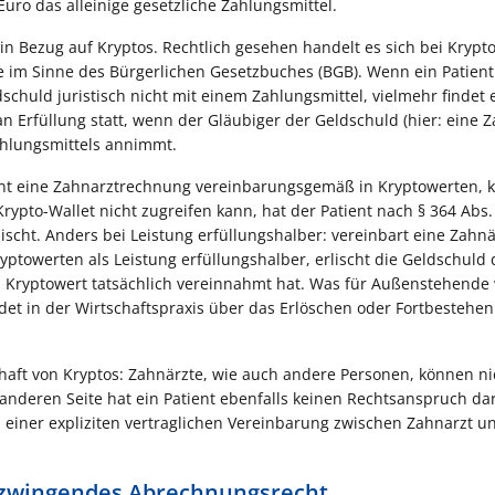
uro das alleinige gesetzliche Zahlungsmittel.
in Bezug auf Kryptos. Rechtlich gesehen handelt es sich bei Krypt
im Sinne des Bürgerlichen Gesetzbuches (BGB). Wenn ein Patient
ldschuld juristisch nicht mit einem Zahlungsmittel, vielmehr findet 
an Erfüllung statt, wenn der Gläubiger der Geldschuld (hier: eine 
Zahlungsmittels annimmt.
tient eine Zahnarztrechnung vereinbarungsgemäß in Kryptowerten, 
 Krypto-Wallet nicht zugreifen kann, hat der Patient nach § 364 Abs
lischt. Anders bei Leistung erfüllungshalber: vereinbart eine Zahnä
yptowerten als Leistung erfüllungshalber, erlischt die Geldschuld 
n Kryptowert tatsächlich vereinnahmt hat. Was für Außenstehende 
eidet in der Wirtschaftspraxis über das Erlöschen oder Fortbestehen
ft von Kryptos: Zahnärzte, wie auch andere Personen, können ni
 anderen Seite hat ein Patient ebenfalls keinen Rechtsanspruch da
u einer expliziten vertraglichen Vereinbarung zwischen Zahnarzt u
s zwingendes Abrechnungsrecht