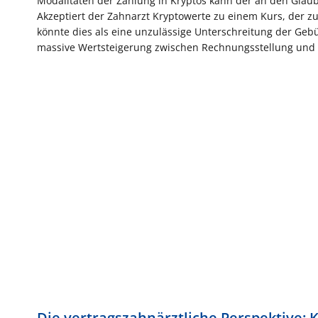
Modalitäten der Zahlung in Kryptos kann der an den Gläubi
Akzeptiert der Zahnarzt Kryptowerte zu einem Kurs, der z
könnte dies als eine unzulässige Unterschreitung der Ge
massive Wertsteigerung zwischen Rechnungsstellung und 
Die vertragszahnärztliche Perspektive: