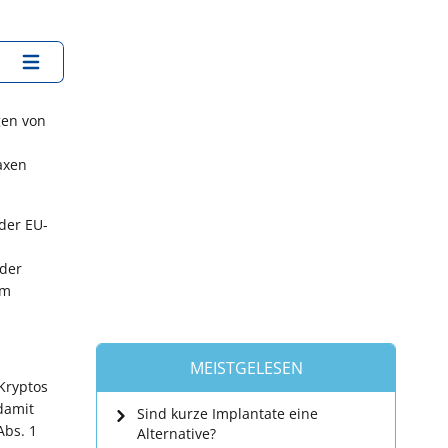
gen von
axen
der EU-
 der
em
n
MEISTGELESEN
 Kryptos
damit
Sind kurze Implantate eine
Abs. 1
Alternative?