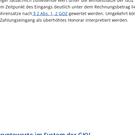
ger tatsächlich zufließende Wert unter die Mindestsätze der GOZ 
um Zeitpunkt des Eingangs deutlich unter dem Rechnungsbetrag lie
bührensätze nach
§ 2 Abs. 1, 2 GOZ
gewertet werden. Umgekehrt kön
Zahlungseingang als überhöhtes Honorar interpretiert werden.
 Kryptowerte im System der GKV