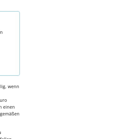
en
llig, wenn
Euro
ch einen
ngsgemäßen
u