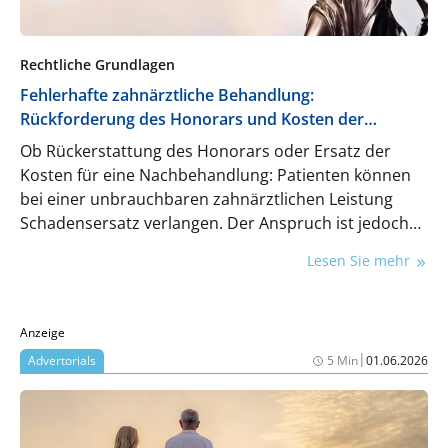
Rechtliche Grundlagen
Fehlerhafte zahnärztliche Behandlung:
Rückforderung des Honorars und Kosten der
Neuanfertigung
Ob Rückerstattung des Honorars oder Ersatz der
Kosten für eine Nachbehandlung: Patienten können
bei einer unbrauchbaren zahnärztlichen Leistung
Schadensersatz verlangen. Der Anspruch ist jedoch
klar begrenzt: Doppelte Forderungen sind
Lesen Sie mehr
ausgeschlossen, und häufig greifen komplexe
Regelungen zu Versicherungsleistungen,
Zuständigkeiten und Beweislast. Rechtanwalt Dr. Alex
Anzeige
Janzen gibt einen Überblick über die wichtigsten
|
Advertorials
5 Min
01.06.2026
rechtlichen Fallstricke.