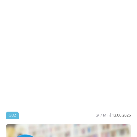
|
GOZ
7 Min
13.06.2026