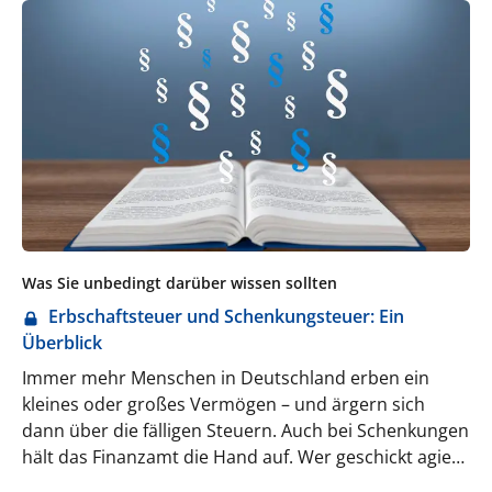
Monatsende wirklich etwas übrigbleibt? Falls Sie
jetzt kurz (oder vielleicht sogar länger) überlegen
müssen: Herzlich willkommen im Club. Sie sind in
sehr guter Gesellschaft.
Was Sie unbedingt darüber wissen sollten
Erbschaftsteuer und Schenkungsteuer: Ein
Überblick
Immer mehr Menschen in Deutschland erben ein
kleines oder großes Vermögen – und ärgern sich
dann über die fälligen Steuern. Auch bei Schenkungen
hält das Finanzamt die Hand auf. Wer geschickt agiert,
kann seine Belastung allerdings deutlich reduzieren.