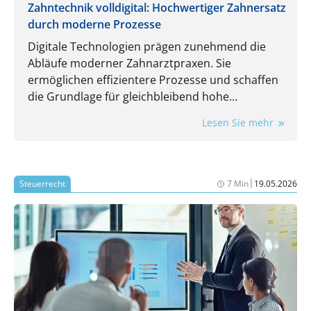
Zahntechnik volldigital: Hochwertiger Zahnersatz
durch moderne Prozesse
Digitale Technologien prägen zunehmend die
Abläufe moderner Zahnarztpraxen. Sie
ermöglichen effizientere Prozesse und schaffen
die Grundlage für gleichbleibend hohe
Qualitätsstandards und höchste Präzision bei
Lesen Sie mehr
Zahnersatzlösungen. Von der Datenerfassung
über die Konstruktion bis hin zur Fertigung
werden Kronen, Brücken, Schienen und
Teleskopversorgungen mit Dr. B.-Digitec als
|
Steuerrecht
7 Min
19.05.2026
zuverlässigem Partner künftig vollständig digital
kommuniziert, mittels CAD/CAM und 3D-Druck
nach internationalen Standards gefertigt und
schnell sowie kosteneffizient an die Patient:innen
geliefert. Zahntechnik wird so zu einem digitalen
Ökosystem, das präzise, reproduzierbare und
skalierbare Lösungen effizient und modern