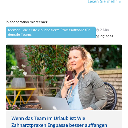
Lesen Sie mehr
Rechtsanwalt Dr. jur. Alex Janzen klärt auf.
In Kooperation mit teemer
|
teemer – die erste cloudbasierte Praxissoftware für
2 Min
dentale Teams
01.07.2026
Wenn das Team im Urlaub ist: Wie
Zahnarztpraxen Engpässe besser auffangen