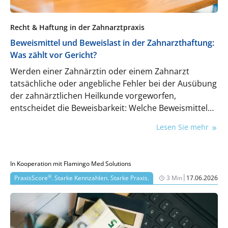
Recht & Haftung in der Zahnarztpraxis
Beweismittel und Beweislast in der Zahnarzthaftung:
Was zählt vor Gericht?
Werden einer Zahnärztin oder einem Zahnarzt
tatsächliche oder angebliche Fehler bei der Ausübung
der zahnärztlichen Heilkunde vorgeworfen,
entscheidet die Beweisbarkeit: Welche Beweismittel
liegen vor oder lassen sich beschaffen, um die
Lesen Sie mehr
Vorwürfe zu stützen oder zu widerlegen? Für die
Praxis sind zwei Fragen zentral: Wer trägt die
Darlegungs- und Beweislast, und welche Beweismittel
In Kooperation mit Flamingo Med Solutions
sind gesetzlich zulässig?
|
®
PraxisScore
. Starke Kennzahlen. Starke Praxis.
3 Min
17.06.2026