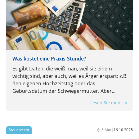
Was kostet eine Praxis-Stunde?
Es gibt Daten, die weiß man, weil sie einem
wichtig sind, aber auch, weil es Ärger erspart: z.B.
den eigenen Hochzeitstag oder das
Geburtsdatum der Schwiegermutter. Aber
kennen Sie auch die wichtigsten Kennzahlen
Lesen Sie mehr
Ihrer Praxis? Auch die sind wichtig und auch die
ersparen Ärger. Nehmen wir doch mal den
Stundensatz: Wissen Sie, wie viel Umsatz in jeder
Öffnungsstunde Ihrer Praxis mindestens
|
Steuerrecht
5 Min
16.10.2025
erwirtschaftet werden muss, damit am