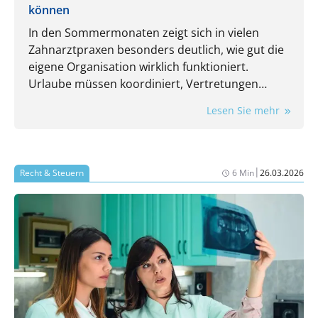
können
In den Sommermonaten zeigt sich in vielen
Zahnarztpraxen besonders deutlich, wie gut die
eigene Organisation wirklich funktioniert.
Urlaube müssen koordiniert, Vertretungen
eingeplant und laufende Aufgaben trotzdem
Lesen Sie mehr
zuverlässig erledigt werden. Gerade dann wird
spürbar, wie stark der Praxisalltag von
eingespielten Routinen und einzelnen
Mitarbeitenden abhängt.
|
Recht & Steuern
6 Min
26.03.2026