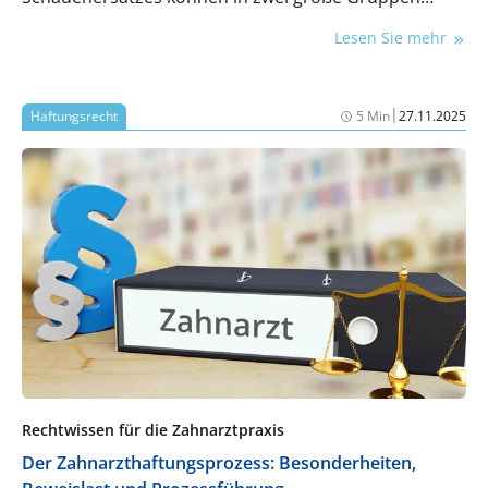
zusammengefasst werden: einerseits muss der
Lesen Sie mehr
materielle Schaden
und andererseits der
immaterielle
Schaden
ersetzt werden. Beide Gruppen des
Schadenersatzes können sowohl bei der
|
Haftungsrecht
5 Min
27.11.2025
vertraglichen als auch bei der deliktischen Haftung
auftreten.
Rechtwissen für die Zahnarztpraxis
Der Zahnarzthaftungsprozess: Besonderheiten,