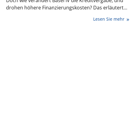
Doch wie verändert Basel IV die Kreditvergabe, und
drohen höhere Finanzierungskosten? Das erläutert
Dr. Alex Janzen, Rechtsanwalt und Fachanwalt für
Lesen Sie mehr
Steuerrecht sowie Fachanwalt für Bank- und
Kapitalmarktrecht, in diesem Artikel.