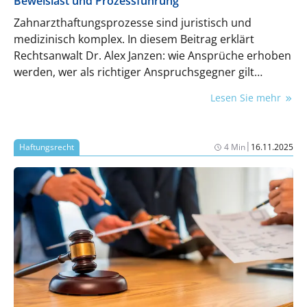
Beweislast und Prozessführung
Zahnarzthaftungsprozesse sind juristisch und
medizinisch komplex. In diesem Beitrag erklärt
Rechtsanwalt Dr. Alex Janzen: wie Ansprüche erhoben
werden, wer als richtiger Anspruchsgegner gilt
(Aktiv-/Passivlegitimation), welche Anforderungen an
Lesen Sie mehr
Klägervorbringen und Beklagtenvorbringen bestehen
und welche Rolle das Gericht mit Hinweispflichten
und Sachverständigenbeweis übernimmt. Ziel: klare
|
Haftungsrecht
4 Min
16.11.2025
Orientierung und Minimierung von Risiken durch
saubere Organisation und Dokumentation.