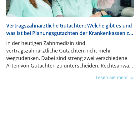
Vertragszahnärztliche Gutachten: Welche gibt es und
was ist bei Planungsgutachten der Krankenkassen zu
beachten?
In der heutigen Zahnmedizin sind
vertragszahnärztliche Gutachten nicht mehr
wegzudenken. Dabei sind streng zwei verschiedene
Arten von Gutachten zu unterscheiden. Rechtsanwalt
Dr. Alex Janzen klärt auf und geht auf die
Lesen Sie mehr
Planungsgutachten der Krankenkassen genauer ein.