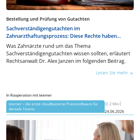
Bestellung und Prüfung von Gutachten
Sachverständigengutachten im
Zahnarzthaftungsprozess: Diese Rechte haben
Zahnärzte
Was Zahnärzte rund um das Thema
Sachverständigengutachten wissen sollten, erläutert
Rechtsanwalt Dr. Alex Janzen im folgenden Beitrag.
Lesen Sie mehr
In Kooperation mit teemer
|
teemer – die erste cloudbasierte Praxissoftware für
2 Min
dentale Teams
24.06.2026