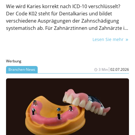
Wie wird Karies korrekt nach ICD-10 verschlüsselt?
Der Code K02 steht für Dentalkaries und bildet
verschiedene Ausprägungen der Zahnschädigung
systematisch ab. Für Zahnärztinnen und Zahnärzte ist
eine präzise Kodierung essenziell – etwa für
Lesen Sie mehr
Dokumentation, Abrechnung und Qualitätssicherung.
Dieser Beitrag erklärt den Aufbau des K02-Codes und
zeigt anhand praxisnaher Beispiele, wie typische
Werbung
Befunde korrekt klassifiziert werden.
|
Branchen-News
3 Min
02.07.2026