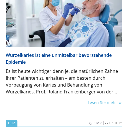
geliefert. Zahntechnik wird so zu einem digitalen
Ökosystem, das präzise, reproduzierbare und
skalierbare Lösungen effizient und modern
umsetzt.
Wurzelkaries ist eine unmittelbar bevorstehende
Epidemie
Es ist heute wichtiger denn je, die natürlichen Zähne
Ihrer Patienten zu erhalten – am besten durch
Vorbeugung von Karies und Behandlung von
Wurzelkaries. Prof. Roland Frankenberger von der
Philipps-Universität Marburg verrät im Interview
Lesen Sie mehr
mehr dazu.
|
GOZ
3 Min
22.05.2025