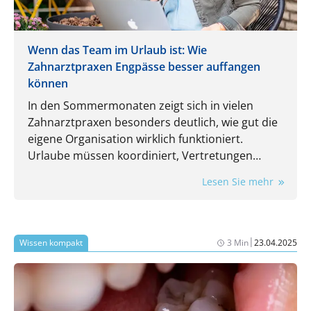
Wenn das Team im Urlaub ist: Wie
Zahnarztpraxen Engpässe besser auffangen
können
In den Sommermonaten zeigt sich in vielen
Zahnarztpraxen besonders deutlich, wie gut die
eigene Organisation wirklich funktioniert.
Urlaube müssen koordiniert, Vertretungen
eingeplant und laufende Aufgaben trotzdem
Lesen Sie mehr
zuverlässig erledigt werden. Gerade dann wird
spürbar, wie stark der Praxisalltag von
eingespielten Routinen und einzelnen
Mitarbeitenden abhängt.
|
Wissen kompakt
3 Min
23.04.2025