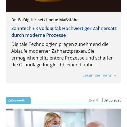
Dr. B.-Digitec setzt neue Maßstäbe
Zahntechnik volldigital: Hochwertiger Zahnersatz
durch moderne Prozesse
Digitale Technologien prägen zunehmend die
Abläufe moderner Zahnarztpraxen. Sie
ermöglichen effizientere Prozesse und schaffen
die Grundlage für gleichbleibend hohe
Qualitätsstandards und höchste Präzision bei
Lesen Sie mehr
Zahnersatzlösungen. Von der Datenerfassung
über die Konstruktion bis hin zur Fertigung
werden Kronen, Brücken, Schienen und
Teleskopversorgungen mit Dr. B.-Digitec als
|
Zahnmedizin
9 Min
09.06.2025
zuverlässigem Partner künftig vollständig digital
kommuniziert, mittels CAD/CAM und 3D-Druck
nach internationalen Standards gefertigt und
schnell sowie kosteneffizient an die Patient:innen