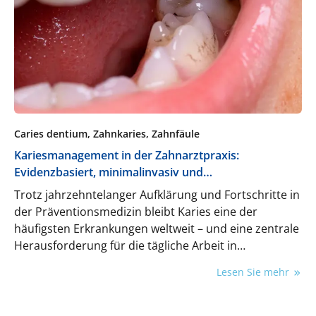
Caries dentium, Zahnkaries, Zahnfäule
Kariesmanagement in der Zahnarztpraxis:
Evidenzbasiert, minimalinvasiv und
patientenzentriert
Trotz jahrzehntelanger Aufklärung und Fortschritte in
der Präventionsmedizin bleibt Karies eine der
häufigsten Erkrankungen weltweit – und eine zentrale
Herausforderung für die tägliche Arbeit in
Zahnarztpraxen. Dieser Beitrag fasst die wichtigsten
Lesen Sie mehr
aktuellen Erkenntnisse zur Ätiologie, Diagnostik,
Therapie und Prophylaxe zusammen – praxisnah und
aufbereitet für Zahnärzt:innen sowie das