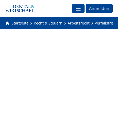
Anmelden
Startseite
Recht & Steuern
Arbeitsrecht
Verfallsfrist