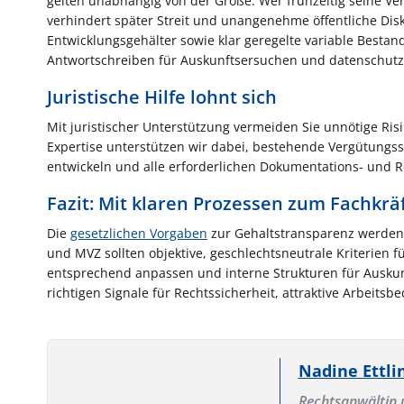
gelten unabhängig von der Größe. Wer frühzeitig seine Ver
verhindert später Streit und unangenehme öffentliche Disku
Entwicklungsgehälter sowie klar geregelte variable Bestand
Antwortschreiben für Auskunftsersuchen und datenschutzr
Juristische Hilfe lohnt sich
Mit juristischer Unterstützung vermeiden Sie unnötige Risik
Expertise unterstützen wir dabei, bestehende Vergütungss
entwickeln und alle erforderlichen Dokumentations- und Re
Fazit: Mit klaren Prozessen zum Fachkräf
Die
gesetzlichen Vorgaben
zur Gehaltstransparenz werden 
und MVZ sollten objektive, geschlechtsneutrale Kriterien f
entsprechend anpassen und interne Strukturen für Auskunf
richtigen Signale für Rechtssicherheit, attraktive Arbeit
Nadine Ettli
Rechtsanwältin 