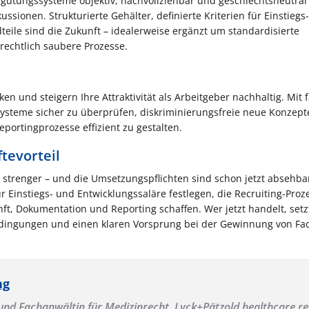
gütungssysteme objektiv, nachvollziehbar und geschlechtsneutral 
ssionen. Strukturierte Gehälter, definierte Kriterien für Einstiegs
teile sind die Zukunft – idealerweise ergänzt um standardisierte
echtlich saubere Prozesse.
en und steigern Ihre Attraktivität als Arbeitgeber nachhaltig. Mit 
ysteme sicher zu überprüfen, diskriminierungsfreie neue Konzept
portingprozesse effizient zu gestalten.
tevorteil
strenger – und die Umsetzungspflichten sind schon jetzt absehba
ür Einstiegs- und Entwicklungssaläre festlegen, die Recruiting-Proz
t, Dokumentation und Reporting schaffen. Wer jetzt handelt, setz
sbedingungen und einen klaren Vorsprung bei der Gewinnung von Fa
ng
und Fachanwältin für Medizinrecht,
Lyck+Pätzold healthcare.re