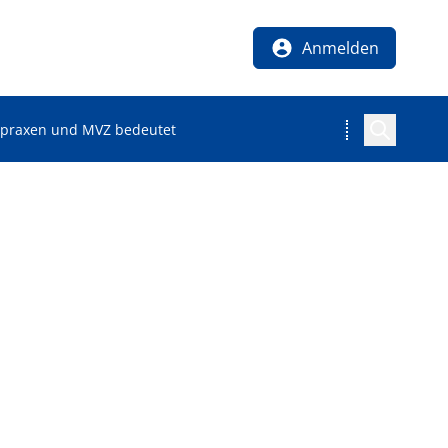
Anmelden
ztpraxen und MVZ bedeutet