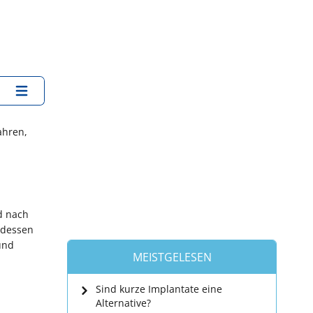
ahren,
d nach
ttdessen
und
MEISTGELESEN
Sind kurze Implantate eine
Alternative?