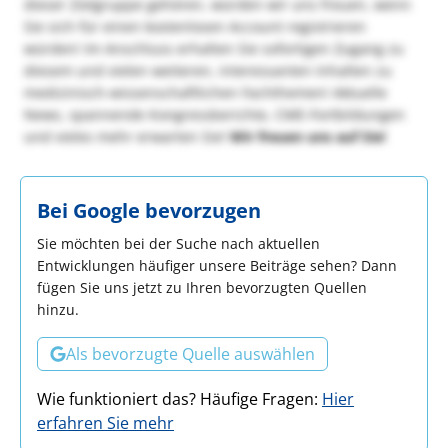
dieser Zielgruppe gehören, würden wir uns freuen, wenn
Sie sich für einen kostenlosen Account registrieren
würden! Im Anschluss erhalten Sie sofortigen Zugang zu
diesem und vielen weiteren, interessanten Inhalten zu
medizinisch-wissenschaftlichen Fachthemen! Aktuelle
News, spannende Kongressberichte, CME-Fortbildungen
und vieles mehr erwarten Sie!
Wir freuen uns auf Sie!
Bei Google bevorzugen
Sie möchten bei der Suche nach aktuellen
Entwicklungen häufiger unsere Beiträge sehen? Dann
fügen Sie uns jetzt zu Ihren bevorzugten Quellen
hinzu.
Als bevorzugte Quelle auswählen
Wie funktioniert das? Häufige Fragen:
Hier
erfahren Sie mehr