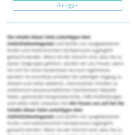
Einloggen
Die Inhalte dieser Seite unterliegen dem
Heilmittelwerbegesetz
und dürfen nur ausgewiesenen
Ärzten und medizinischem Fachpersonal zugänglich
gemacht werden. Wenn Sie der Ansicht sind, dass Sie zu
dieser Zielgruppe gehören, würden wir uns freuen, wenn
Sie sich für einen kostenlosen Account registrieren
würden! Im Anschluss erhalten Sie sofortigen Zugang zu
diesem und vielen weiteren, interessanten Inhalten zu
medizinisch-wissenschaftlichen Fachthemen! Aktuelle
News, spannende Kongressberichte, CME-Fortbildungen
und vieles mehr erwarten Sie!
Wir freuen uns auf Sie!
Die
Inhalte dieser Seite unterliegen dem
Heilmittelwerbegesetz
und dürfen nur ausgewiesenen
Ärzten und medizinischem Fachpersonal zugänglich
gemacht werden. Wenn Sie der Ansicht sind, dass Sie zu