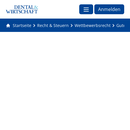
Anmelden
Startseite
Recht & Steuern
Wettbewerbsrecht
Gutes 