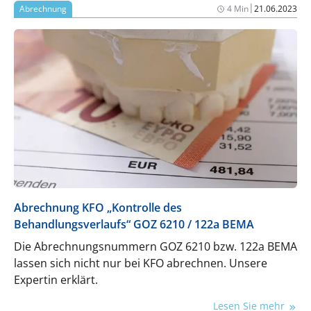
Teleskopversorgungen mit Dr. B.-Digitec als
|
Abrechnung
4 Min
21.06.2023
zuverlässigem Partner künftig vollständig digital
kommuniziert, mittels CAD/CAM und 3D-Druck
nach internationalen Standards gefertigt und
schnell sowie kosteneffizient an die Patient:innen
geliefert. Zahntechnik wird so zu einem digitalen
Ökosystem, das präzise, reproduzierbare und
skalierbare Lösungen effizient und modern
umsetzt.
Abrechnung KFO „Kontrolle des
Behandlungsverlaufs“ GOZ 6210 / 122a BEMA
Die Abrechnungsnummern GOZ 6210 bzw. 122a BEMA
lassen sich nicht nur bei KFO abrechnen. Unsere
Expertin erklärt.
Lesen Sie mehr