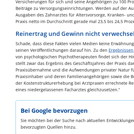
Versicherungen für sich und seine Angehörigen zu 100 Pro
Beiträge zu Versorgungseinrichtungen. Werden auf der Aus
Ausgaben des Zahnarztes für Altersvorsorge, Kranken- und
Praxis netto im Durchschnitt gerade mal 23,5 bis 24,5 Pr
Reinertrag und Gewinn nicht verwechse
Schade, dass diese Fakten vielen Medien keine Erwähnung 
seinen Veröffentlichungen darauf hin. Zu den
Ergebnissen 
von psychologischen Psycho­therapeuten findet sich der Hi
stellt zwar das Ergebnis des Geschäfts­jahres der Praxis 
Praxis­übernahme und die Aufwendungen privater Natur für 
Praxis­inhaber und deren Familien­angehörigen sowie die B
der Kosten­struktur­erhebung bei Arztpraxen errechnete Re
eines niedergelassenen Facharztes gleichzusetzen.“
Bei Google bevorzugen
Sie möchten bei der Suche nach aktuellen Entwicklungen
bevorzugten Quellen hinzu.