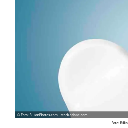
©
Foto: BillionPhotos.com - stock.adobe.com
Foto: Bill