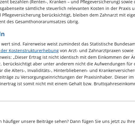
zent bezahlen (Renten-, Kranken – und Pflegeversicherung) sowie 
gabenseite sämtliche steuerlich relevanten Kosten in der Praxis 
 Pflegeversicherung berücksichtigt, bleiben dem Zahnarzt mit eig
ozent des Gesamthonorarumsatzes übrig.
ln
wert sind. Fairerweise weist zumindest das Statistische Bundesam
der Kosten­struktur­erhebung
von Arzt- und Zahnarzt­praxen sowie
nweis: „Dieser Ertrag ist nicht identisch mit dem Einkommen der Är
dar, berücksichtigt aber unter anderem nicht die Aufwendungen für 
die Alters-, Invaliditäts-, Hinter­bliebenen- und Kranken­versiche
eiträge zu Versorgungs­einrichtungen der Praxis­inhaber. Dieser 
inertrag ist somit nicht mit einem Gehalt
bzw.
Brutto­jahresein­ko
 häufiger unsere Beiträge sehen? Dann fügen Sie uns jetzt zu Ihr