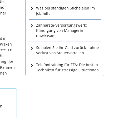
die
und
Was bei ständigen Sticheleien im
ener
Job hilft
Zahnärzte-Versorgungswerk:
Kündigung von Managerin
unwirksam
t in
 Praxen
So holen Sie Ihr Geld zurück – ohne
zte. Er
Verlust von Steuervorteilen
die
rung der
Telefontraining für ZFA: Die besten
im Rahmen
Techniken für stressige Situationen
mmen
en