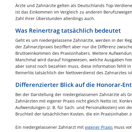
Ärzte und Zahnärzte gelten als Deutschlands Top-Verdiener
ist das Einkommen im Vergleich zu anderen Berufszweigen 
Zahl ihrer Überstunden allerdings auch.
Was Reinertrag tatsächlich bedeutet
Geht es um niedergelassene Zahnärzte, werden in der Rege
der Zahnarztpraxis beziffert aber nur die Differenz zwis
Bruttoeinkommen des Praxisinhabers. Weitere Aufwendung
Manchmal wird darauf hingewiesen, welche Ausgaben hier
aber sonst noch bezahlen muss, diese Information fehlt in
Reinerlös tatsächlich der Nettoverdienst des Zahnarztes ist
Differenzierter Blick auf die Honorar-En
Bei der Darstellung der niedergelassenen Zahnärzte als Gr
Zahnärzten mit eigener Praxis nicht gleich Netto ist. Konk
Aufwendungen (z. B. für Sach- und Personalkosten) von d
Bruchteil der tatsächlichen Kosten, die ein Praxisinhaber z
Ein niedergelassener Zahnarzt mit
eigener Praxis
muss vom