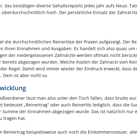
, das bestätigen diverse Gehaltsreports jedes Jahr aufs Neue. Tat
überdurchschnittlich hoch. Der persönliche Einsatz der Zahnärzt
l die durchschnittlichen Reinerlöse der Praxen aufgezeigt. Der Re
chen ihren Einnahmen und Ausgaben. Es handelt sich also quasi um
en der niedergelassenen Zahnärzte werden oftmals nicht berücksi
 bereits abgezogen wurden. Welche Kosten der Zahnarzt vom Rei
 der Regel. Damit wird immer wieder der Eindruck erweckt, dass d
. Dem ist aber nicht so.
twicklung
oßverdiener lässt man also unter den Tisch fallen, dass brutto auc
ret bedeutet „Reinertrag“ oder auch Reinerlös lediglich, dass die 
er Summe der Einnahmen abgezogen wurde. Das ist natürlich nur e
u tragen hat.
 Reinertrag beispielsweise auch noch die Einkommenssteuer, alle