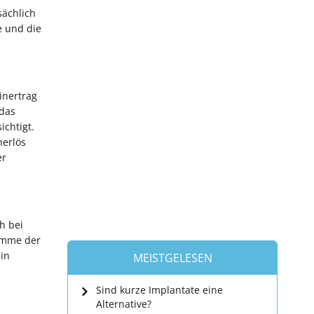
sächlich
e und die
inertrag
 das
chtigt.
nerlös
er
h bei
Summe der
in
MEISTGELESEN
Sind kurze Implantate eine
Alternative?