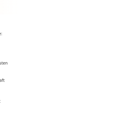
e:
sten
aft
t