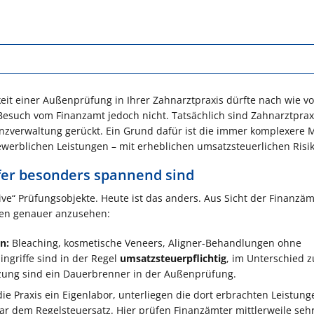
keit einer Außenprüfung in Ihrer Zahnarztpraxis dürfte nach wie vo
 Besuch vom Finanzamt jedoch nicht. Tatsächlich sind Zahnarztpra
anzverwaltung gerückt. Ein Grund dafür ist die immer komplexere
ewerblichen Leistungen – mit erheblichen umsatzsteuerlichen Risi
er besonders spannend sind
ive“ Prüfungsobjekte. Heute ist das anders. Aus Sicht der Finanzäm
xen genauer anzusehen:
n:
Bleaching, kosmetische Veneers, Aligner-Behandlungen ohne
ingriffe sind in der Regel
umsatzsteuerpflichtig
, im Unterschied z
zung sind ein Dauerbrenner in der Außenprüfung.
die Praxis ein Eigenlabor, unterliegen die dort erbrachten Leistung
ar dem Regelsteuersatz. Hier prüfen Finanzämter mittlerweile seh