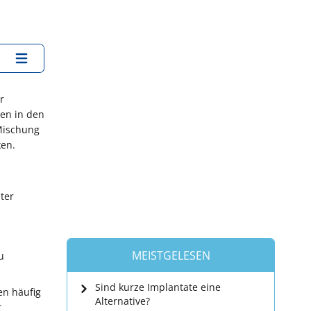
r
xen in den
 Mischung
ken.
ter
MEISTGELESEN
u
Sind kurze Implantate eine
en häufig
Alternative?
r