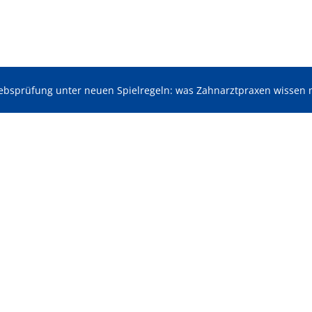
iebsprüfung unter neuen Spielregeln: was Zahnarztpraxen wissen