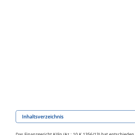
Inhaltsverzeichnis
Das Finanzgericht Köln (Az.: 10 K 1356/13) hat entschieden