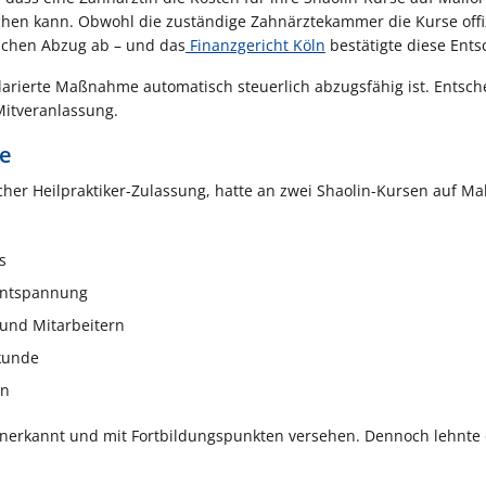
chen kann. Obwohl die zuständige Zahnärztekammer die Kurse offiz
lichen Abzug ab – und das
Finanzgericht Köln
bestätigte diese Ents
eklarierte Maßnahme automatisch steuerlich abzugsfähig ist. Entsch
Mitveranlassung.
te
cher Heilpraktiker-Zulassung, hatte an zwei Shaolin-Kursen auf Ma
s
 Entspannung
und Mitarbeitern
lkunde
en
nerkannt und mit Fortbildungspunkten versehen. Dennoch lehnte