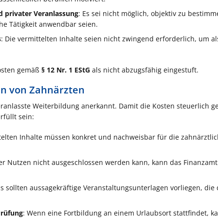
d privater Veranlassung
: Es sei nicht möglich, objektiv zu bestimm
che Tätigkeit anwendbar seien.
s
: Die vermittelten Inhalte seien nicht zwingend erforderlich, um al
kosten gemäß
§ 12 Nr. 1 EStG
als nicht abzugsfähig eingestuft.
en von Zahnärzten
eranlasste Weiterbildung anerkannt. Damit die Kosten steuerlich g
üllt sein:
ttelten Inhalte müssen konkret und nachweisbar für die zahnärztli
her Nutzen nicht ausgeschlossen werden kann, kann das Finanzam
Es sollten aussagekräftige Veranstaltungsunterlagen vorliegen, die
Prüfung
: Wenn eine Fortbildung an einem Urlaubsort stattfindet, k