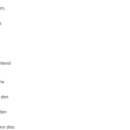
en,
s
eltend
che
t den
 den
ann dies