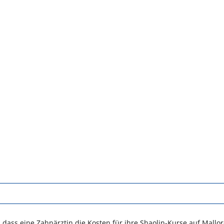
, dass eine Zahnärztin die Kosten für ihre Shaolin-Kurse auf Mallor