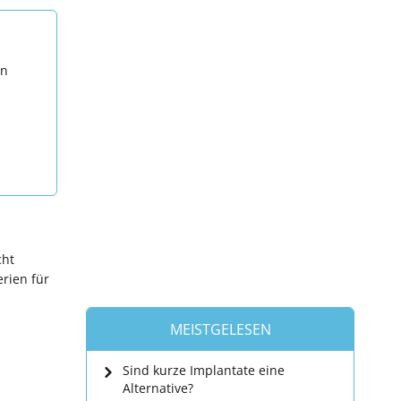
en
cht
erien für
MEISTGELESEN
Sind kurze Implantate eine
Alternative?