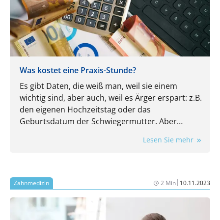
Was kostet eine Praxis-Stunde?
Es gibt Daten, die weiß man, weil sie einem
wichtig sind, aber auch, weil es Ärger erspart: z.B.
den eigenen Hochzeitstag oder das
Geburtsdatum der Schwiegermutter. Aber
kennen Sie auch die wichtigsten Kennzahlen
Lesen Sie mehr
Ihrer Praxis? Auch die sind wichtig und auch die
ersparen Ärger. Nehmen wir doch mal den
Stundensatz: Wissen Sie, wie viel Umsatz in jeder
Öffnungsstunde Ihrer Praxis mindestens
|
Zahnmedizin
2 Min
10.11.2023
erwirtschaftet werden muss, damit am
Monatsende wirklich etwas übrigbleibt? Falls Sie
jetzt kurz (oder vielleicht sogar länger) überlegen