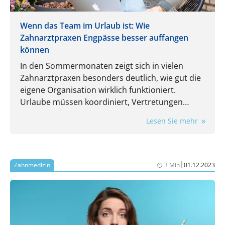
Wenn das Team im Urlaub ist: Wie
Zahnarztpraxen Engpässe besser auffangen
können
In den Sommermonaten zeigt sich in vielen
Zahnarztpraxen besonders deutlich, wie gut die
eigene Organisation wirklich funktioniert.
Urlaube müssen koordiniert, Vertretungen
eingeplant und laufende Aufgaben trotzdem
Lesen Sie mehr
zuverlässig erledigt werden. Gerade dann wird
spürbar, wie stark der Praxisalltag von
eingespielten Routinen und einzelnen
Mitarbeitenden abhängt.
|
Zahnmedizin
3 Min
01.12.2023