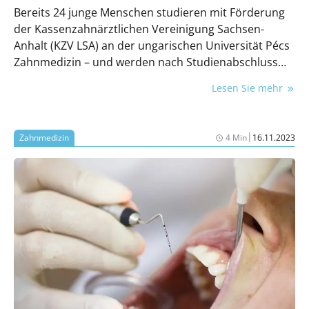
Bereits 24 junge Menschen studieren mit Förderung
der Kassenzahnärztlichen Vereinigung Sachsen-
Anhalt (KZV LSA) an der ungarischen Universität Pécs
Zahnmedizin – und werden nach Studienabschluss
die zahnärztliche Versorgung in Sachsen-Anhalt
Lesen Sie mehr
unterstützen. Bewerbungen für die nächste
Stipendienrunde 2024 werden ab sofort
entgegengenommen.
|
Zahnmedizin
4 Min
16.11.2023