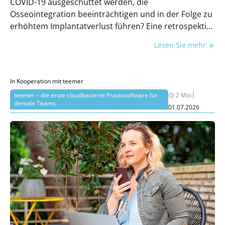
COVID-19 ausgeschüttet werden, die
Osseointegration beeinträchtigen und in der Folge zu
erhöhtem Implantatverlust führen? Eine retrospektive
Studie ging dieser Frage nach. Prof. Dr. Clemens
Lesen Sie mehr
Walter fasst zusammen.
In Kooperation mit teemer
|
teemer – die erste cloudbasierte Praxissoftware für
2 Min
dentale Teams
01.07.2026