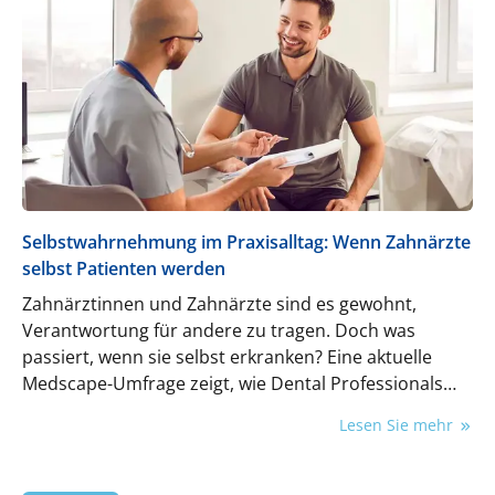
schnell sowie kosteneffizient an die Patient:innen
geliefert. Zahntechnik wird so zu einem digitalen
Ökosystem, das präzise, reproduzierbare und
skalierbare Lösungen effizient und modern
umsetzt.
Selbstwahrnehmung im Praxisalltag: Wenn Zahnärzte
selbst Patienten werden
Zahnärztinnen und Zahnärzte sind es gewohnt,
Verantwortung für andere zu tragen. Doch was
passiert, wenn sie selbst erkranken? Eine aktuelle
Medscape-Umfrage zeigt, wie Dental Professionals
ihre eigene Rolle als Patient erleben – zwischen
Lesen Sie mehr
Selbstbehandlung, Kontrollverlust und wachsender
Empathie.