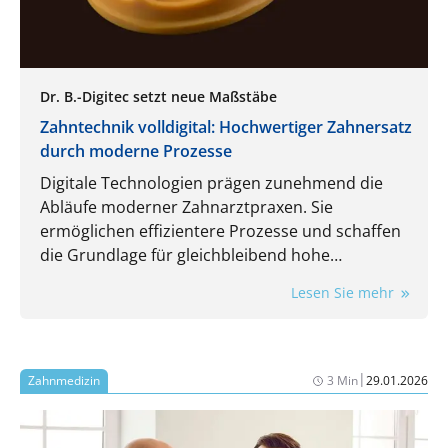
Dr. B.-Digitec setzt neue Maßstäbe
Zahntechnik volldigital: Hochwertiger Zahnersatz
durch moderne Prozesse
Digitale Technologien prägen zunehmend die
Abläufe moderner Zahnarztpraxen. Sie
ermöglichen effizientere Prozesse und schaffen
die Grundlage für gleichbleibend hohe
Qualitätsstandards und höchste Präzision bei
Lesen Sie mehr
Zahnersatzlösungen. Von der Datenerfassung
über die Konstruktion bis hin zur Fertigung
werden Kronen, Brücken, Schienen und
Teleskopversorgungen mit Dr. B.-Digitec als
|
Zahnmedizin
3 Min
29.01.2026
zuverlässigem Partner künftig vollständig digital
kommuniziert, mittels CAD/CAM und 3D-Druck
nach internationalen Standards gefertigt und