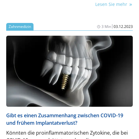
Lesen Sie mehr
Schnittstellenpapier „Mundgesundheit bei
pflegerischem Unterstützungsbedarf“ dar.
|
Zahnmedizin
3 Min
03.12.2023
Gibt es einen Zusammenhang zwischen COVID-19
und frühem Implantatverlust?
Könnten die proinflammatorischen Zytokine, die bei