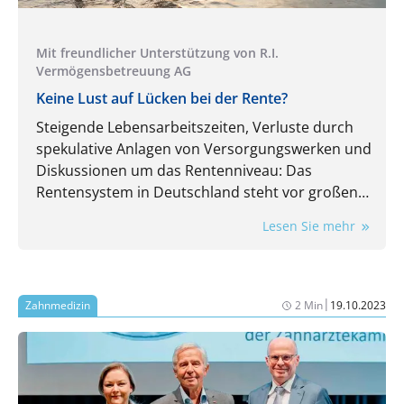
Mit freundlicher Unterstützung von R.I.
Vermögensbetreuung AG
Keine Lust auf Lücken bei der Rente?
Steigende Lebensarbeitszeiten, Verluste durch
spekulative Anlagen von Versorgungswerken und
Diskussionen um das Rentenniveau: Das
Rentensystem in Deutschland steht vor großen
Herausforderungen. Renten aus dem
Lesen Sie mehr
Versorgungswerk oder der gesetzlichen
Rentenversicherung werden nicht ausreichen,
um im Alter finanziell gut versorgt zu sein.
Private Altersvorsorge ist wichtiger denn je. Doch
|
Zahnmedizin
2 Min
19.10.2023
wie können Berufstätige heute so investieren,
dass sie später im Ruhestand gut versorgt sind?