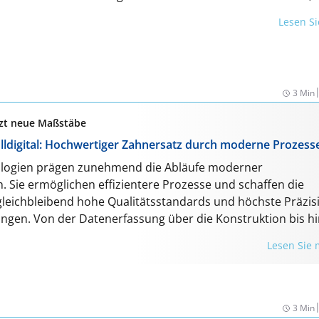
n gemeinsam lösen und das Team nachhaltig stärken.
Lesen S
3 Min
etzt neue Maßstäbe
lldigital: Hochwertiger Zahnersatz durch moderne Prozess
ologien prägen zunehmend die Abläufe moderner
. Sie ermöglichen effizientere Prozesse und schaffen die
gleichbleibend hohe Qualitätsstandards und höchste Präzis
ngen. Von der Datenerfassung über die Konstruktion bis hi
en Kronen, Brücken, Schienen und Teleskopversorgungen m
Lesen Sie
zuverlässigem Partner künftig vollständig digital kommunizier
M und 3D-Druck nach internationalen Standards gefertigt 
osteneffizient an die Patient:innen geliefert. Zahntechnik wi
alen Ökosystem, das präzise, reproduzierbare und skalierba
3 Min