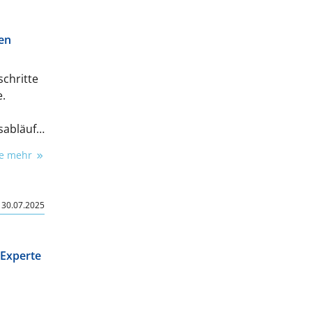
ren
chritte
e.
sabläufe
t und im
ie mehr
alitäten
den
|
30.07.2025
 Experte