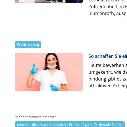
Zufriedenheit im 
Blumenrath, ausge
wertvolle Tipps, 
Patienten kommuni
können. Wir habe
Praxisführung
So schaffen Sie e
Heute bewerben s
umgekehrt, wie da
bindung gibt es z
attraktiven Arbeit
In Kooperation mit teemer
teemer – die erste cloudbasierte Praxissoftware für dentale Teams