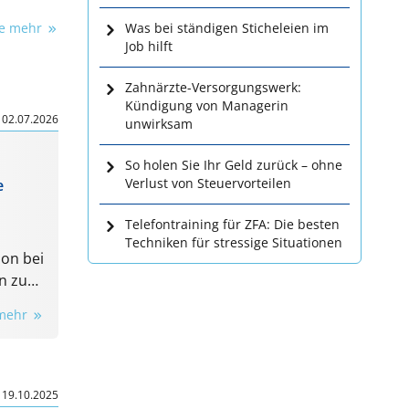
ie mehr
Was bei ständigen Sticheleien im
Job hilft
Zahnärzte-Versorgungswerk:
Kündigung von Managerin
|
02.07.2026
unwirksam
So holen Sie Ihr Geld zurück – ohne
Verlust von Steuervorteilen
e
Telefontraining für ZFA: Die besten
Techniken für stressige Situationen
ion bei
n zur
it Dr.
 mehr
t,
und
rd so
re
|
19.10.2025