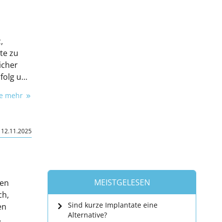
,
te zu
icher
rfolg und
ie mehr
|
12.11.2025
MEISTGELESEN
nen
ch,
Sind kurze Implantate eine
en
Alternative?