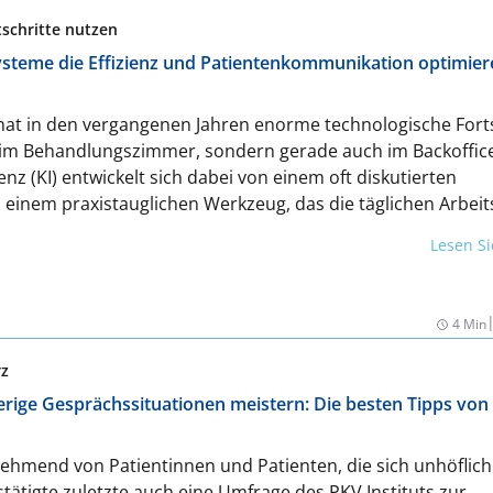
ient und modern umsetzt.
schritte nutzen
Systeme die Effizienz und Patienten­kommunikation optimie
at in den vergangenen Jahren enorme technologische Forts
r im Behandlungszimmer, sondern gerade auch im Backoffic
genz (KI) entwickelt sich dabei von einem oft diskutierten
einem praxistauglichen Werkzeug, das die täglichen Arbeit
praxis beschleunigt, die Patientenkommunikation verbesser
Lesen S
e spürbare Entlastung bringen kann. Doch welche KI-Funktion
tschland tatsächlich nutzbar? Und wie können sie konkret 
Zahnarztpraxen verbessern?
4 Min
rz
rige Gesprächssituationen meistern: Die besten Tipps von
ehmend von Patientinnen und Patienten, die sich unhöflich
stätigte zuletzte auch eine Umfrage des PKV Instituts zur