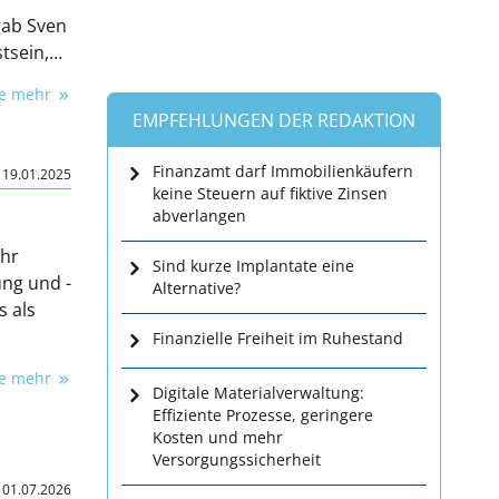
gab Sven
tsein,
und
ie mehr
nieren
EMPFEHLUNGEN DER REDAKTION
Finanzamt darf Immobilienkäufern
|
19.01.2025
keine Steuern auf fiktive Zinsen
abverlangen
ehr
Sind kurze Implantate eine
ung und -
Alternative?
s als
Finanzielle Freiheit im Ruhestand
ie mehr
Digitale Materialverwaltung:
Effiziente Prozesse, geringere
Kosten und mehr
Versorgungssicherheit
|
01.07.2026