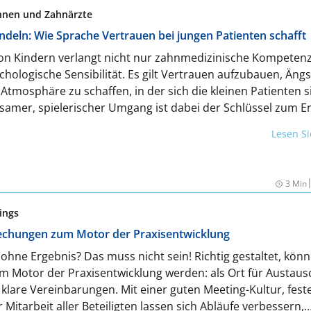
innen und Zahnärzte
deln: Wie Sprache Vertrauen bei jungen Patienten schafft
on Kindern verlangt nicht nur zahnmedizinische Kompetenz
hologische Sensibilität. Es gilt Vertrauen aufzubauen, Ängs
tmosphäre zu schaffen, in der sich die kleinen Patienten s
hlsamer, spielerischer Umgang ist dabei der Schlüssel zum E
e Kooperation des Kindes.
Lesen S
3 Min
ings
chungen zum Motor der Praxisentwicklung
ohne Ergebnis? Das muss nicht sein! Richtig gestaltet, kön
 Motor der Praxisentwicklung werden: als Ort für Austaus
klare Vereinbarungen. Mit einer guten Meeting-Kultur, fest
 Mitarbeit aller Beteiligten lassen sich Abläufe verbessern,