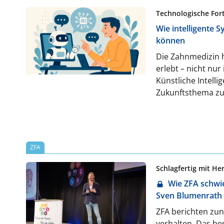
Lösungen effiz
Technologische Fort
Wie intelligente 
können
Die Zahnmedizin h
erlebt – nicht nu
Künstliche Intelli
Zukunftsthema zu 
in einer Zahnarzt
Arbeitsalltag ein
sind heute in Deu
Arbeitsalltag in 
ZFA
Schlagfertig mit He
Wie ZFA schwie
Sven Blumenrath
ZFA berichten zun
verhalten. Das be