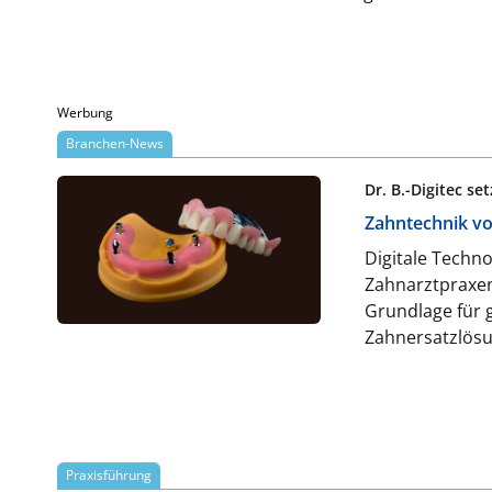
Herausforderunge
Werbung
Branchen-News
Dr. B.-Digitec s
Zahntechnik vo
Digitale Techn
Zahnarztpraxen
Grundlage für 
Zahnersatzlösu
Fertigung werd
B.-Digitec als 
mittels CAD/CA
schnell sowie k
zu einem digit
Praxisführung