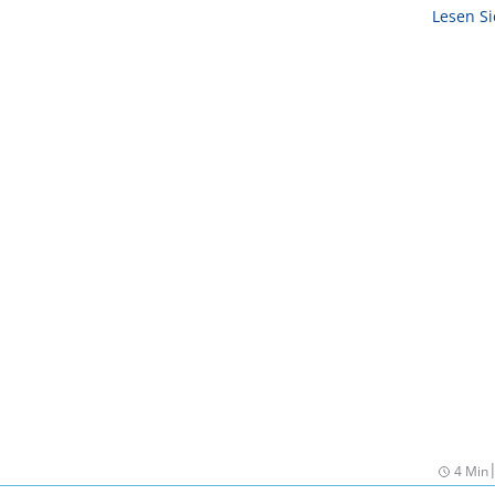
Lesen S
4 Min