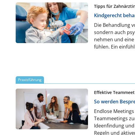
Tipps für Zahnärzt
Kindgerecht behan
Die Behandlung v
sondern auch psyc
nehmen und eine A
fühlen. Ein einfü
maßgeblich für di
Praxisführung
Effektive Teammeet
So werden Bespre
Endlose Meetings 
Teammeetings zum
Ideenfindung und 
Regeln und aktiver