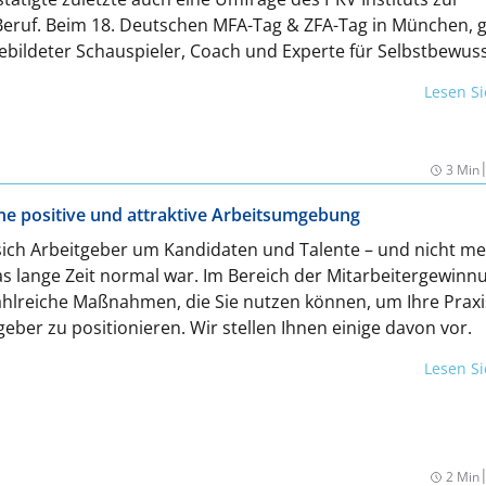
Beruf. Beim 18. Deutschen MFA-Tag & ZFA-Tag in München, 
bildeter Schauspieler, Coach und Experte für Selbstbewuss
wie ZFA wertschätzend und selbstbewusst mit Patientinnen 
Lesen S
zieren und die eigene Schlagfertigkeit im Praxisalltag trai
n mit ihm gesprochen.
3 Min
ine positive und attraktive Arbeitsumgebung
ich Arbeitgeber um Kandidaten und Talente – und nicht m
s lange Zeit normal war. Im Bereich der Mitarbeitergewinn
ahlreiche Maßnahmen, die Sie nutzen können, um Ihre Praxi
geber zu positionieren. Wir stellen Ihnen einige davon vor.
Lesen S
2 Min