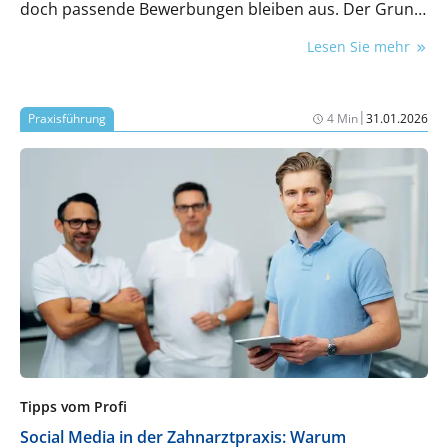
doch passende Bewerbungen bleiben aus. Der Grund
liegt meist nicht im Fachkräftemangel allein: Die
Lesen Sie mehr
Praxis ist als Arbeitgeber schlicht nicht sichtbar oder
attraktiv genug, um die gewünschten Talente
anzuziehen.
|
Praxisführung
4 Min
31.01.2026
Tipps vom Profi
Social Media in der Zahnarztpraxis: Warum