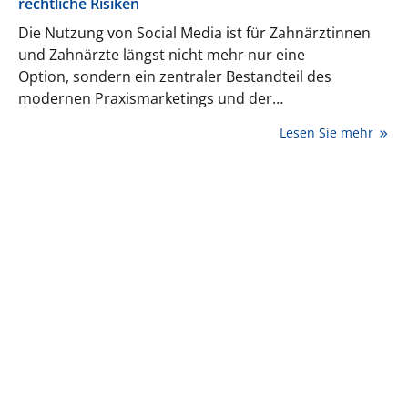
rechtliche Risiken
Die Nutzung von Social Media ist für Zahnärztinnen
und Zahnärzte längst nicht mehr nur eine
Option, sondern ein zentraler Bestandteil des
modernen Praxismarketings und der
Außenkommunikation. Plattformen wie Instagram,
Lesen Sie mehr
Facebook oder LinkedIn bieten enorme Chancen,
Patientenbindung zu stärken, neue Mitarbeitende zu
gewinnen und die Sichtbarkeit der eigenen Praxis zu
erhöhen. Doch mit den Chancen gehen zugleich
komplexe rechtliche Verpflichtungen einher.
Berufsrecht, Datenschutz, Werberecht, Arbeitsrecht
und sogar strafrechtliche Bestimmungen setzen dem
allzu kreativen Online-Auftritt klare Grenzen und
bergen erhebliche Haftungs- und Abmahnrisiken.