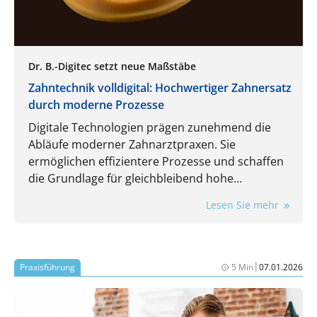
Dr. B.-Digitec setzt neue Maßstäbe
Zahntechnik volldigital: Hochwertiger Zahnersatz
durch moderne Prozesse
Digitale Technologien prägen zunehmend die
Abläufe moderner Zahnarztpraxen. Sie
ermöglichen effizientere Prozesse und schaffen
die Grundlage für gleichbleibend hohe
Qualitätsstandards und höchste Präzision bei
Lesen Sie mehr
Zahnersatzlösungen. Von der Datenerfassung
über die Konstruktion bis hin zur Fertigung
werden Kronen, Brücken, Schienen und
Teleskopversorgungen mit Dr. B.-Digitec als
|
Praxisführung
5 Min
07.01.2026
zuverlässigem Partner künftig vollständig digital
kommuniziert, mittels CAD/CAM und 3D-Druck
nach internationalen Standards gefertigt und