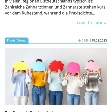
in vielen Regionen Ostdeutschlands typisch ist:
Zahlreiche Zahnärztinnen und Zahnärzte stehen kurz
vor dem Ruhestand, während die Praxisdichte
vergleichsweise gering ist. Doch für Dr. Hanna
Lesen Sie mehr
Mauritz war genau das eine Chance. Sie entschied
sich bewusst für die Selbstständigkeit in Bad Schlema
und hat dort eine moderne Praxis für
|
Praxisführung
5 Min
18.03.2025
Familienzahnheilkunde aufgebaut – mit besonderen
Schwerpunkten in der Kinder- und
Jugendzahnmedizin sowie der Parodontaltherapie.