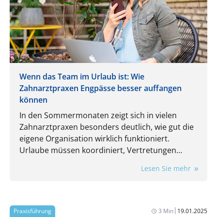
Wenn das Team im Urlaub ist: Wie
Zahnarztpraxen Engpässe besser auffangen
können
In den Sommermonaten zeigt sich in vielen
Zahnarztpraxen besonders deutlich, wie gut die
eigene Organisation wirklich funktioniert.
Urlaube müssen koordiniert, Vertretungen
eingeplant und laufende Aufgaben trotzdem
Lesen Sie mehr
zuverlässig erledigt werden. Gerade dann wird
spürbar, wie stark der Praxisalltag von
eingespielten Routinen und einzelnen
Mitarbeitenden abhängt.
|
Praxisführung
3 Min
19.01.2025