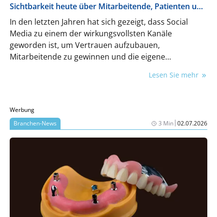
Sichtbarkeit heute über Mitarbeitende, Patienten und
Vertrauen entscheidet
In den letzten Jahren hat sich gezeigt, dass Social
Media zu einem der wirkungsvollsten Kanäle
geworden ist, um Vertrauen aufzubauen,
Mitarbeitende zu gewinnen und die eigene
Bekanntheit in der Region zu stärken. Die Art und
Lesen Sie mehr
Weise, wie Patienten und Fachkräfte Praxen
auswählen, hat sich verändert und Social Media spielt
dabei eine zentrale Rolle.
Werbung
|
Branchen-News
3 Min
02.07.2026