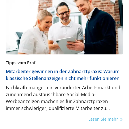
schnell sowie kosteneffizient an die Patient:innen
geliefert. Zahntechnik wird so zu einem digitalen
Ökosystem, das präzise, reproduzierbare und
skalierbare Lösungen effizient und modern
umsetzt.
Tipps vom Profi
Mitarbeiter gewinnen in der Zahnarztpraxis: Warum
klassische Stellenanzeigen nicht mehr funktionieren
Fachkräftemangel, ein veränderter Arbeitsmarkt und
zunehmend austauschbare Social-Media-
Werbeanzeigen machen es für Zahnarztpraxen
immer schwieriger, qualifizierte Mitarbeiter zu
gewinnen und langfristig zu binden. Dieser Artikel
Lesen Sie mehr
zeigt, warum die traditionellen Wege nicht mehr
funktionieren und wie Praxen mit einem klaren