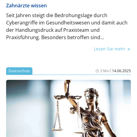
Zahnärzte wissen
Seit Jahren steigt die Bedrohungslage durch
Cyberangriffe im Gesundheitswesen und damit auch
der Handlungsdruck auf Praxisteam und
Praxisführung. Besonders betroffen sind
Einrichtungen, die über sensible Patientendaten
Lesen Sie mehr
verfügen, aber oft nicht über ausreichende
Schutzmaßnahmen. Die Kassen­zahnärztliche
Bundesvereinigung (KZBV) wurde daher vom
|
Datenschutz
3 Min
14.06.2025
Gesetzgeber verpflichtet, die bestehende IT-
Sicherheitsrichtlinie nach § 390 SGB V grundlegend zu
überarbeiten. Diese aktualisierte Richtlinie ist am 2.
Juli 2025 in Kraft getreten.