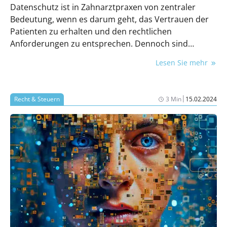
Datenschutz ist in Zahnarztpraxen von zentraler
Bedeutung, wenn es darum geht, das Vertrauen der
Patienten zu erhalten und den rechtlichen
Anforderungen zu entsprechen. Dennoch sind
Verstöße gegen den Datenschutz keine Seltenheit
Lesen Sie mehr
und können gravierende Folgen haben. In diesem
Beitrag beleuchten wir die häufigsten Verstöße, deren
Konsequenzen und wie Zahnarztpraxen diese
|
Recht & Steuern
3 Min
15.02.2024
vermeiden können.