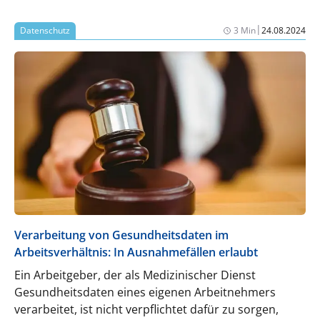
werden Kronen, Brücken, Schienen und
Teleskopversorgungen mit Dr. B.-Digitec als
|
Datenschutz
3 Min
24.08.2024
zuverlässigem Partner künftig vollständig digital
kommuniziert, mittels CAD/CAM und 3D-Druck
nach internationalen Standards gefertigt und
schnell sowie kosteneffizient an die Patient:innen
geliefert. Zahntechnik wird so zu einem digitalen
Ökosystem, das präzise, reproduzierbare und
skalierbare Lösungen effizient und modern
umsetzt.
Verarbeitung von Gesundheitsdaten im
Arbeitsverhältnis: In Ausnahmefällen erlaubt
Ein Arbeitgeber, der als Medizinischer Dienst
Gesundheitsdaten eines eigenen Arbeitnehmers
verarbeitet, ist nicht verpflichtet dafür zu sorgen,