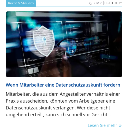
Öffnungsstunde Ihrer Praxis mindestens
|
Recht & Steuern
2 Min
03.01.2025
erwirtschaftet werden muss, damit am
Monatsende wirklich etwas übrigbleibt? Falls Sie
jetzt kurz (oder vielleicht sogar länger) überlegen
müssen: Herzlich willkommen im Club. Sie sind in
sehr guter Gesellschaft.
Wenn Mitarbeiter eine Datenschutzauskunft fordern
Mitarbeiter, die aus dem Angestelltenverhältnis einer
Praxis ausscheiden, könnten vom Arbeitgeber eine
Datenschutzauskunft verlangen. Wer diese nicht
umgehend erteilt, kann sich schnell vor Gericht
wiederfinden, auch wenn es sich letztlich um eine
Lesen Sie mehr