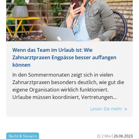
Wenn das Team im Urlaub ist: Wie
Zahnarztpraxen Engpässe besser auffangen
können
In den Sommermonaten zeigt sich in vielen
Zahnarztpraxen besonders deutlich, wie gut die
eigene Organisation wirklich funktioniert.
Urlaube müssen koordiniert, Vertretungen
eingeplant und laufende Aufgaben trotzdem
Lesen Sie mehr
zuverlässig erledigt werden. Gerade dann wird
spürbar, wie stark der Praxisalltag von
eingespielten Routinen und einzelnen
Mitarbeitenden abhängt.
|
Recht & Steuern
2 Min
26.06.2023