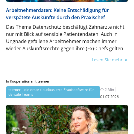
Arbeitnehmerdaten: Keine Entschädigung für
verspätete Auskünfte durch den Praxischef
Das Thema Datenschutz beschäftigt Zahnärzte nicht
nur mit Blick auf sensible Patientendaten. Auch in
Ungnade gefallene Arbeitnehmer machen immer
wieder Auskunftsrechte gegen ihre (Ex)-Chefs geltend
– und sei es, um bei deren Nichterfüllung
Lesen Sie mehr
Schadenersatz zu verlangen. Nun allerdings ein
Gericht eine erfreuliche Entscheidung für Praxischefs
getroffen.
In Kooperation mit teemer
|
teemer – die erste cloudbasierte Praxissoftware für
2 Min
dentale Teams
01.07.2026