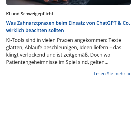
KI und Schweigepflicht
Was Zahnarztpraxen beim Einsatz von ChatGPT & Co.
wirklich beachten sollten
KI-Tools sind in vielen Praxen angekommen: Texte
glätten, Abläufe beschleunigen, Ideen liefern – das
klingt verlockend und ist zeitgemäß. Doch wo
Patientengeheimnisse im Spiel sind, gelten
strafrechtliche Schweigepflicht, Berufsrecht und
Lesen Sie mehr
Datenschutz mit besonders hohen Hürden. Kurz
gesagt: KI ja – mit klarem Rahmen. Erfahren Sie, wie
Sie KI sinnvoll nutzen, ohne § 203 StGB,
Berufsordnung und DSGVO zu verletzen.