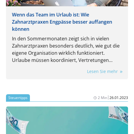
Wenn das Team im Urlaub ist: Wie
Zahnarztpraxen Engpässe besser auffangen
können
In den Sommermonaten zeigt sich in vielen
Zahnarztpraxen besonders deutlich, wie gut die
eigene Organisation wirklich funktioniert.
Urlaube müssen koordiniert, Vertretungen
eingeplant und laufende Aufgaben trotzdem
Lesen Sie mehr
zuverlässig erledigt werden. Gerade dann wird
spürbar, wie stark der Praxisalltag von
eingespielten Routinen und einzelnen
Mitarbeitenden abhängt.
|
Steuertipps
2 Min
26.01.2023