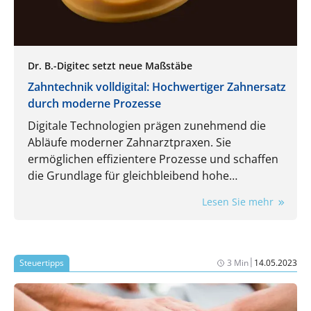
Dr. B.-Digitec setzt neue Maßstäbe
Zahntechnik volldigital: Hochwertiger Zahnersatz
durch moderne Prozesse
Digitale Technologien prägen zunehmend die
Abläufe moderner Zahnarztpraxen. Sie
ermöglichen effizientere Prozesse und schaffen
die Grundlage für gleichbleibend hohe
Qualitätsstandards und höchste Präzision bei
Lesen Sie mehr
Zahnersatzlösungen. Von der Datenerfassung
über die Konstruktion bis hin zur Fertigung
werden Kronen, Brücken, Schienen und
Teleskopversorgungen mit Dr. B.-Digitec als
|
Steuertipps
3 Min
14.05.2023
zuverlässigem Partner künftig vollständig digital
kommuniziert, mittels CAD/CAM und 3D-Druck
nach internationalen Standards gefertigt und