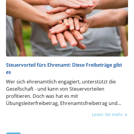
schnell sowie kosteneffizient an die Patient:innen
geliefert. Zahntechnik wird so zu einem digitalen
Ökosystem, das präzise, reproduzierbare und
skalierbare Lösungen effizient und modern
umsetzt.
Steuervorteil fürs Ehrenamt: Diese Freibeträge gibt
es
Wer sich ehrenamtlich engagiert, unterstützt die
Gesellschaft - und kann von Steuervorteilen
profitieren. Doch was hat es mit
Übungsleiterfreibetrag, Ehrenamtsfreibetrag und
Betreuerfreibetrag genau auf sich?
Lesen Sie mehr