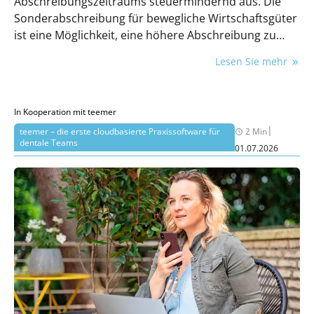
Abschreibungszeitraums steuermindernd aus. Die
Sonderabschreibung für bewegliche Wirtschaftsgüter
ist eine Möglichkeit, eine höhere Abschreibung zu
erhalten und so die Steuerersparnis früher zu
Lesen Sie mehr
bekommen.
In Kooperation mit teemer
|
teemer – die erste cloudbasierte Praxissoftware für
2 Min
dentale Teams
01.07.2026