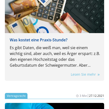
Was kostet eine Praxis-Stunde?
Es gibt Daten, die weiß man, weil sie einem
wichtig sind, aber auch, weil es Ärger erspart: z.B.
den eigenen Hochzeitstag oder das
Geburtsdatum der Schwiegermutter. Aber
kennen Sie auch die wichtigsten Kennzahlen
Lesen Sie mehr
Ihrer Praxis? Auch die sind wichtig und auch die
ersparen Ärger. Nehmen wir doch mal den
Stundensatz: Wissen Sie, wie viel Umsatz in jeder
Öffnungsstunde Ihrer Praxis mindestens
|
Vertragsrecht
3 Min
27.12.2021
erwirtschaftet werden muss, damit am
Monatsende wirklich etwas übrigbleibt? Falls Sie