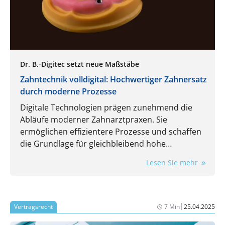
Dr. B.-Digitec setzt neue Maßstäbe
Zahntechnik volldigital: Hochwertiger Zahnersatz
durch moderne Prozesse
Digitale Technologien prägen zunehmend die
Abläufe moderner Zahnarztpraxen. Sie
ermöglichen effizientere Prozesse und schaffen
die Grundlage für gleichbleibend hohe
Qualitätsstandards und höchste Präzision bei
Lesen Sie mehr
Zahnersatzlösungen. Von der Datenerfassung
über die Konstruktion bis hin zur Fertigung
werden Kronen, Brücken, Schienen und
Teleskopversorgungen mit Dr. B.-Digitec als
|
Vertragsrecht
7 Min
25.04.2025
zuverlässigem Partner künftig vollständig digital