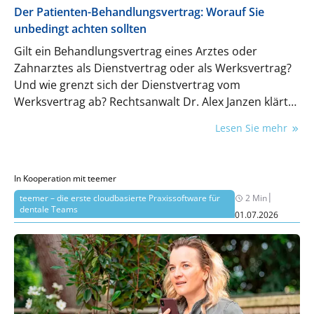
Der Patienten-Behandlungsvertrag: Worauf Sie
unbedingt achten sollten
Gilt ein Behandlungsvertrag eines Arztes oder
Zahnarztes als Dienstvertrag oder als Werksvertrag?
Und wie grenzt sich der Dienstvertrag vom
Werksvertrag ab? Rechtsanwalt Dr. Alex Janzen klärt
über die Feinheiten und Fallstricke der
Lesen Sie mehr
Vertragsgestaltung auf.
In Kooperation mit teemer
|
teemer – die erste cloudbasierte Praxissoftware für
2 Min
dentale Teams
01.07.2026