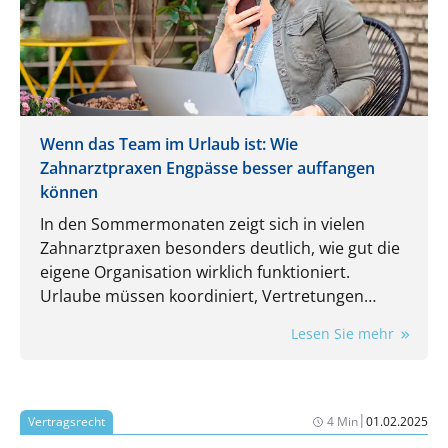
Wenn das Team im Urlaub ist: Wie
Zahnarztpraxen Engpässe besser auffangen
können
In den Sommermonaten zeigt sich in vielen
Zahnarztpraxen besonders deutlich, wie gut die
eigene Organisation wirklich funktioniert.
Urlaube müssen koordiniert, Vertretungen
eingeplant und laufende Aufgaben trotzdem
Lesen Sie mehr
zuverlässig erledigt werden. Gerade dann wird
spürbar, wie stark der Praxisalltag von
eingespielten Routinen und einzelnen
Mitarbeitenden abhängt.
|
Vertragsrecht
4 Min
01.02.2025