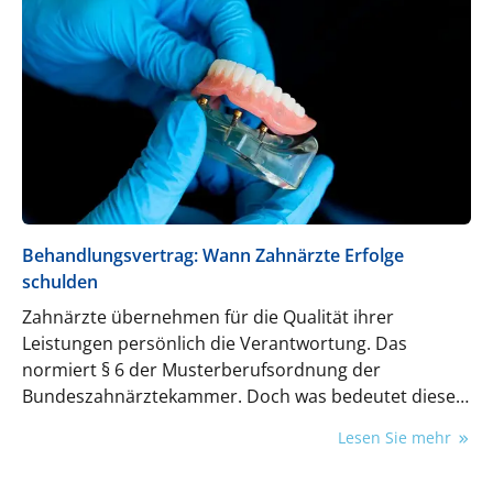
jetzt kurz (oder vielleicht sogar länger) überlegen
müssen: Herzlich willkommen im Club. Sie sind in
sehr guter Gesellschaft.
Behandlungsvertrag: Wann Zahnärzte Erfolge
schulden
Zahnärzte übernehmen für die Qualität ihrer
Leistungen persönlich die Verantwortung. Das
normiert § 6 der Musterberufsordnung der
Bundeszahnärztekammer. Doch was bedeutet diese
Aussage konkret – und welche Rechte können
Lesen Sie mehr
Patienten daraus ableiten?