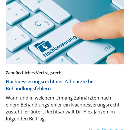
kommuniziert, mittels CAD/CAM und 3D-Druck
nach internationalen Standards gefertigt und
schnell sowie kosteneffizient an die Patient:innen
geliefert. Zahntechnik wird so zu einem digitalen
Ökosystem, das präzise, reproduzierbare und
skalierbare Lösungen effizient und modern
umsetzt.
Zahnärztliches Vertragsrecht
Nachbesserungsrecht der Zahnärzte bei
Behandlungsfehlern
Wann und in welchem Umfang Zahnärzten nach
einem Behandlungsfehler ein Nachbesserungsrecht
zusteht, erläutert Rechtsanwalt Dr. Alex Janzen im
folgenden Beitrag.
Lesen Sie mehr