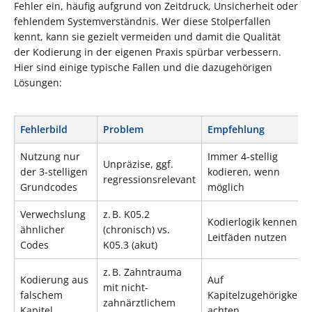
Fehler ein, häufig aufgrund von Zeitdruck, Unsicherheit oder
fehlendem Systemverständnis. Wer diese Stolperfallen
kennt, kann sie gezielt vermeiden und damit die Qualität
der Kodierung in der eigenen Praxis spürbar verbessern.
Hier sind einige typische Fallen und die dazugehörigen
Lösungen:
Fehlerbild
Problem
Empfehlung
Nutzung nur
Immer 4-stellig
Unpräzise, ggf.
der 3-stelligen
kodieren, wenn
regressionsrelevant
Grundcodes
möglich
Verwechslung
z. B. K05.2
Kodierlogik kennen,
ähnlicher
(chronisch) vs.
Leitfäden nutzen
Codes
K05.3 (akut)
z. B. Zahntrauma
Kodierung aus
Auf
mit nicht-
falschem
Kapitelzugehörigkeit
zahnärztlichem
Kapitel
achten