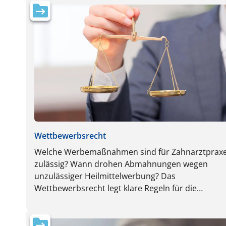
Arbeitgebern und Arbeitnehmern zu wahren.
Wettbewerbsrecht
Welche Werbemaßnahmen sind für Zahnarztprax
zulässig? Wann drohen Abmahnungen wegen
unzulässiger Heilmittelwerbung? Das
Wettbewerbsrecht legt klare Regeln für die
Außendarstellung von Zahnärzten fest. Hier erfah
Sie, was erlaubt ist – und wo Vorsicht geboten ist.