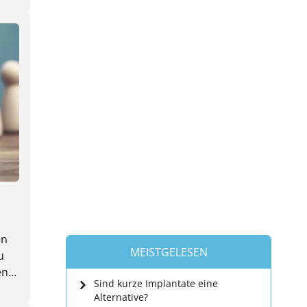
en
MEISTGELESEN
u
en
Sind kurze Implantate eine
ten
Alternative?