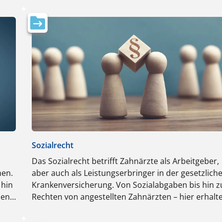
Sozialrecht
Das Sozialrecht betrifft Zahnärzte als Arbeitgeber,
hen.
aber auch als Leistungserbringer in der gesetzlich
 hin
Krankenversicherung. Von Sozialabgaben bis hin z
den
Rechten von angestellten Zahnärzten – hier erhalt
iche
Sie einen umfassenden Überblick über die relevan
Regelungen.