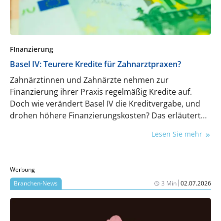
FInanzierung
Basel IV: Teurere Kredite für Zahnarztpraxen?
Zahnärztinnen und Zahnärzte nehmen zur
Finanzierung ihrer Praxis regelmäßig Kredite auf.
Doch wie verändert Basel IV die Kreditvergabe, und
drohen höhere Finanzierungskosten? Das erläutert
Dr. Alex Janzen, Rechtsanwalt und Fachanwalt für
Lesen Sie mehr
Steuerrecht sowie Fachanwalt für Bank- und
Kapitalmarktrecht, in diesem Artikel.
Werbung
|
Branchen-News
3 Min
02.07.2026