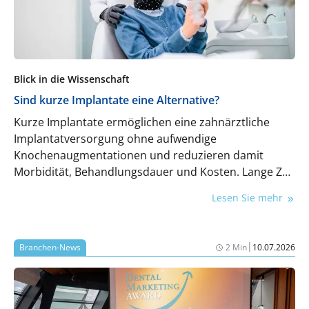
Blick in die Wissenschaft
Sind kurze Implantate eine Alternative?
Kurze Implantate ermöglichen eine zahnärztliche
Implantatversorgung ohne aufwendige
Knochenaugmentationen und reduzieren damit
Morbidität, Behandlungsdauer und Kosten. Lange Zeit
war jedoch unklar, ob diese Implantate in
Lesen Sie mehr
verschiedenen klinischen Situationen langfristig
ähnlich zuverlässig sind wie konventionelle
Implantate . Die folgende Meta-Analyse
|
Branchen-News
2 Min
10.07.2026
randomisierter klinischer Studien trägt zur Klärung
dieser Frage bei.