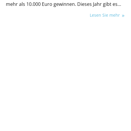
mehr als 10.000 Euro gewinnen. Dieses Jahr gibt es
wieder luxuriöse Urlaubsreisen, einen hochwertigen
Lesen Sie mehr
Gasgrill und Luftreiniger sowie ein modernes E-Bike.
Wir drücken allen teilnehmenden Ärztinnen und
Ärzten die Daumen!