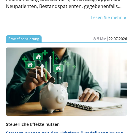
Neupatienten, Bestandspatienten, gegebenenfalls
Zuweiser und potenzielles Personal. Vor genau diesen
Lesen Sie mehr
Herausforderungen steht eine Praxis in der Phase der
Neugründung oder Übernahme ganz besonders.
All diesen Ansprüchen muss professionell und
|
Praxisfinanzierung
5 Min
22.07.2026
systematisch begegnet werden. Was dabei zu
beachten ist, erläutert Dr. Sebastian Schulz.
Steuerliche Effekte nutzen