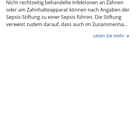
Nicht rechtzeitig behandelte Infektionen an Zähnen
oder am Zahnhalteapparat können nach Angaben der
Sepsis-Stiftung zu einer Sepsis führen. Die Stiftung
verweist zudem darauf, dass auch im Zusammenhang
mit zahnärztlichen Behandlungen Bakterien in den
Lesen Sie mehr
Blutkreislauf gelangen können. Hier sollen
antiseptische Mundspülungen vor der Behandlung
helfen.