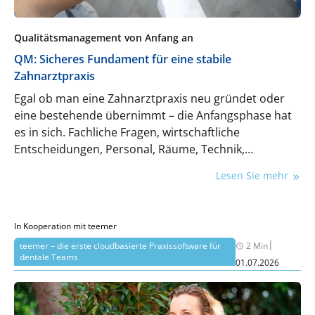
Qualitätsmanagement von Anfang an
QM: Sicheres Fundament für eine stabile
Zahnarztpraxis
Egal ob man eine Zahnarztpraxis neu gründet oder
eine bestehende übernimmt – die Anfangsphase hat
es in sich. Fachliche Fragen, wirtschaftliche
Entscheidungen, Personal, Räume, Technik,
Organisation: Alles will gleichzeitig bedacht werden.
Lesen Sie mehr
Kein Wunder, dass viele sich denken: „Erst mal
loslegen, Struktur kommt später.“ Das Problem ist
nur: Später wird aus fehlender Struktur schnell
In Kooperation mit teemer
unnötiger Aufwand. Ein von Anfang an gut
|
teemer – die erste cloudbasierte Praxissoftware für
2 Min
aufgebautes QM hilft, den Überblick zu behalten, gibt
dentale Teams
01.07.2026
Sicherheit und sorgt dafür, dass die Praxis stabil
wächst.