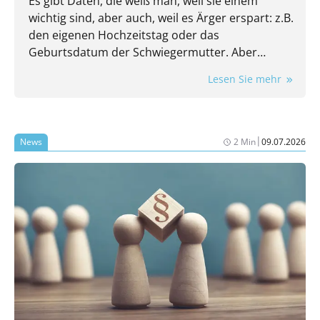
Es gibt Daten, die weiß man, weil sie einem
wichtig sind, aber auch, weil es Ärger erspart: z.B.
den eigenen Hochzeitstag oder das
Geburtsdatum der Schwiegermutter. Aber
kennen Sie auch die wichtigsten Kennzahlen
Lesen Sie mehr
Ihrer Praxis? Auch die sind wichtig und auch die
ersparen Ärger. Nehmen wir doch mal den
Stundensatz: Wissen Sie, wie viel Umsatz in jeder
Öffnungsstunde Ihrer Praxis mindestens
|
News
2 Min
09.07.2026
erwirtschaftet werden muss, damit am
Monatsende wirklich etwas übrigbleibt? Falls Sie
jetzt kurz (oder vielleicht sogar länger) überlegen
müssen: Herzlich willkommen im Club. Sie sind in
sehr guter Gesellschaft.