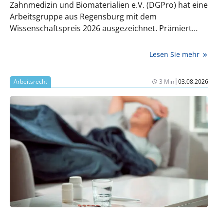
Zahnmedizin und Biomaterialien e.V. (DGPro) hat eine
Arbeitsgruppe aus Regensburg mit dem
Wissenschaftspreis 2026 ausgezeichnet. Prämiert
wurde eine Studie zum Einfluss der Datenmenge auf
die Qualität KI-gestützt konstruierter Zahnkronen.
Lesen Sie mehr
|
Arbeitsrecht
3 Min
03.08.2026