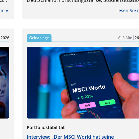
BGH
Deutschland: Forschungsstärke, Studiensituati
d
wichtige Standorte im Vergleich.
ehr
Lesen Sie
|
.2026
Geldanlage
3 Min
26
Portfoliostabilität
Interview: „Der MSCI World hat seine