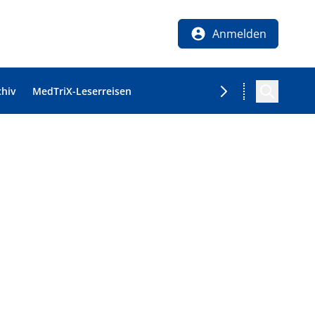
Anmelden
chiv
MedTriX-Leserreisen