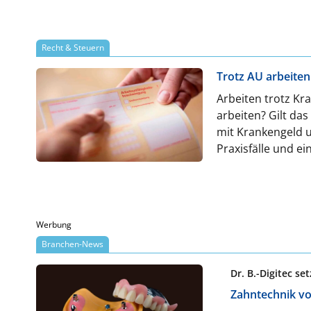
Recht & Steuern
Trotz AU arbeiten
Arbeiten trotz Kr
arbeiten? Gilt da
mit Krankengeld u
Praxisfälle und ei
Werbung
Branchen-News
Dr. B.-Digitec s
Zahntechnik vo