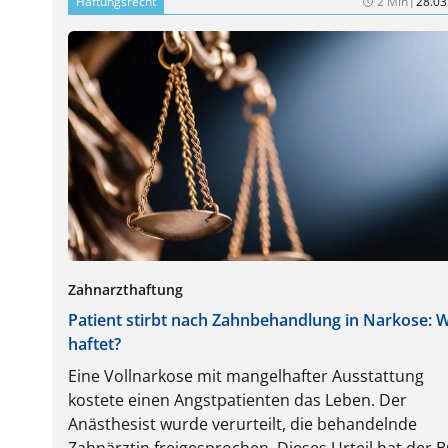
Haftungsrecht
2 Min
28.03
Zahnarzthaftung
Patient stirbt nach Zahnbehandlung in Narkose: 
haftet?
Eine Vollnarkose mit mangelhafter Ausstattung
kostete einen Angstpatienten das Leben. Der
Anästhesist wurde verurteilt, die behandelnde