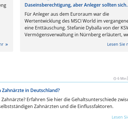
Daseinsberechtigung, aber Anleger sollten sich
eng
breiter aufstellen“
Für Anleger aus dem Euroraum war die
Wertentwicklung des MSCI World im vergangene
eine Enttäuschung. Stefanie Dyballa von der K
Vermögensverwaltung in Nürnberg erläutert, w
Alternativen Anleger haben und geht der Frage 
ehr
Lesen Sie
ob sie den MSCI World nicht besser verkaufen so
6 Min
n Zahnärzte in Deutschland?
n Zahnärzte? Erfahren Sie hier die Gehaltsunterschiede zwi
selbstständigen Zahnärzten und die Einflussfaktoren.
Lesen S