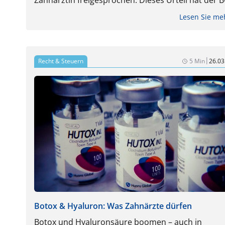
Zahnärztin freigesprochen. Dieses Urteil hat der 
nun kassiert. Was die Entscheidung bedeutet – un
Lesen Sie m
wie das Verfahren nun weitergeht.
|
Recht & Steuern
5 Min
26.03
Botox & Hyaluron: Was Zahnärzte dürfen
Botox und Hyaluronsäure boomen – auch in