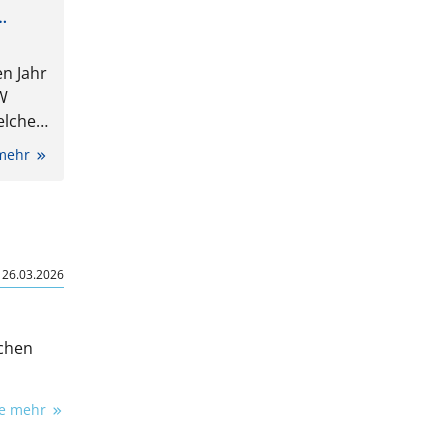
n Jahr
SW
elche
nach,
 mehr
llten.
|
26.03.2026
schen
ie mehr