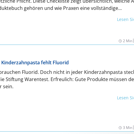
zliche Pflicht. Diese Checkliste zeigt übersichtlich, welche
duktebuch gehören und wie Praxen eine vollständige
herstellen.
Lesen S
2 Min
n Kinderzahnpasta fehlt Fluorid
rauchen Fluorid. Doch nicht in jeder Kinderzahnpasta stec
die Stiftung Warentest. Erfreulich: Gute Produkte müssen d
r sein.
Lesen S
3 Min