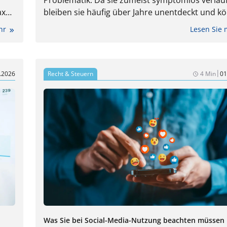
Problematik. Da sie zumeist symptomlos verlau
raxen
bleiben sie häufig über Jahre unentdeckt und k
Wer
unerkannt zu einer Belastung für den gesamten
ehr
Lesen Sie
uf
Körper werden. Dr. med. dent. Christina Weiß ü
die Herausforderungen bei Diagnostik und Ther
|
.2026
Recht & Steuern
4 Min
01
Was Sie bei Social-Media-Nutzung beachten müssen