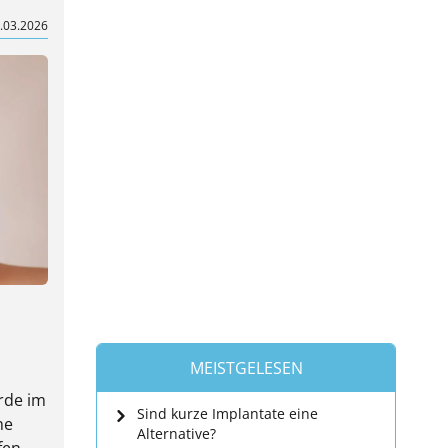
.03.2026
MEISTGELESEN
rde im
Sind kurze Implantate eine
he
Alternative?