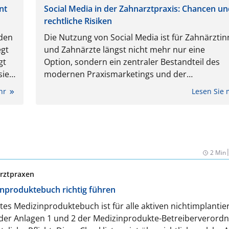
nt
Social Media in der Zahnarztpraxis: Chancen u
rechtliche Risiken
nden
Die Nutzung von Social Media ist für Zahnärzti
egt
und Zahnärzte längst nicht mehr nur eine
gt
Option, sondern ein zentraler Bestandteil des
sie
modernen Praxismarketings und der
ht
Außenkommunikation. Plattformen wie Instagr
ehr
Lesen Sie
 –
Facebook oder LinkedIn bieten enorme Chancen
Patientenbindung zu stärken, neue Mitarbeiten
gewinnen und die Sichtbarkeit der eigenen Prax
erhöhen. Doch mit den Chancen gehen zugleich
komplexe rechtliche Verpflichtungen einher.
2 Min
Berufsrecht, Datenschutz, Werberecht, Arbeitsr
und sogar strafrechtliche Bestimmungen setze
arztpraxen
allzu kreativen Online-Auftritt klare Grenzen un
inproduktebuch richtig führen
bergen erhebliche Haftungs- und Abmahnrisike
rtes Medizinproduktebuch ist für alle aktiven nichtimplanti
der Anlagen 1 und 2 der Medizinprodukte-Betreiberverord