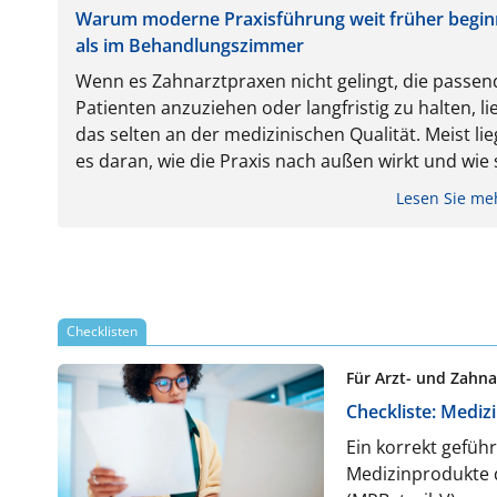
Warum moderne Praxisführung weit früher begin
als im Behandlungszimmer
Wenn es Zahnarztpraxen nicht gelingt, die passe
Patienten anzuziehen oder langfristig zu halten, li
das selten an der medizinischen Qualität. Meist lie
es daran, wie die Praxis nach außen wirkt und wie 
mit Patienten kommuniziert. Denn Bindung entste
Lesen Sie m
nicht erst im Behandlungszimmer, sondern vorher
durch klare Positionierung, Präsenz und eine
Patientenkommunikation, die Orientierung gibt.
Checklisten
Für Arzt- und Zahn
Checkliste: Mediz
Ein korrekt gefüh
Medizinprodukte 