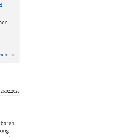
nd
nnen
am,
 mehr
,
de zu
is zu
|
26.02.2026
echt
n dem
d
n.
erbaren
nung