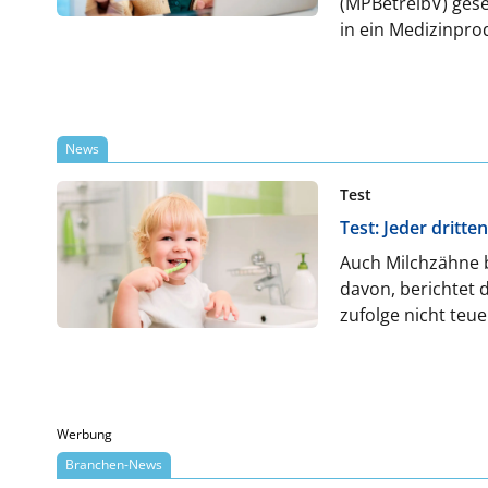
(MPBetreibV) geset
in ein Medizinpro
Dokumentation sic
News
Test
Test: Jeder dritte
Auch Milchzähne b
davon, berichtet 
zufolge nicht teue
Werbung
Branchen-News