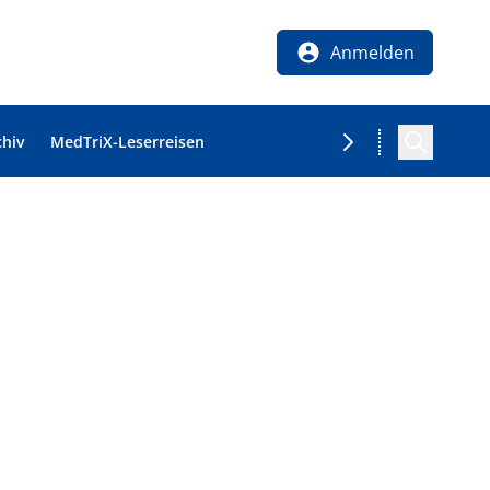
Anmelden
chiv
MedTriX-Leserreisen