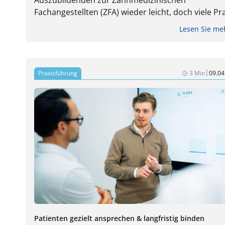
Auszubildenden zur Zahnmedizinischen
Fachangestellten (ZFA) wieder leicht, doch viele P
kämpfen weiterhin mit unbesetzten Lehrstellen. 
Lesen Sie m
frühzeitig plant, gezielt kommuniziert und den Ber
modern präsentiert, kann sich im Wettbewerb um
den besten Nachwuchs klar positionieren.
|
Praxisführung
3 Min
09.04
Patienten gezielt ansprechen & langfristig binden