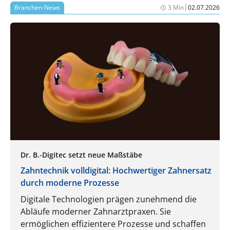
|
Branchen-News
3 Min
02.07.2026
Zeitdruck. Die Folgen kennen Sie: unentschlossene
Patientinnen und Patienten, gestresste Teams und
HKPs, die nicht realisiert werden – Umsatz, der liegen
bleibt. Die Lösung: Führen Sie eine Implantologie-
Sprechstunde ein.
Dr. B.-Digitec setzt neue Maßstäbe
Zahntechnik volldigital: Hochwertiger Zahnersatz
durch moderne Prozesse
Digitale Technologien prägen zunehmend die
Abläufe moderner Zahnarztpraxen. Sie
ermöglichen effizientere Prozesse und schaffen