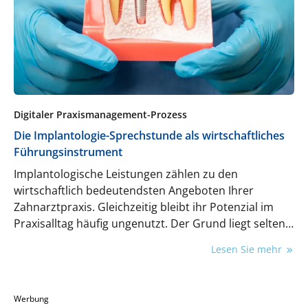
Digitaler Praxismanagement-Prozess
Die Implantologie-Sprechstunde als wirtschaftliches
Führungsinstrument
Implantologische Leistungen zählen zu den
wirtschaftlich bedeutendsten Angeboten Ihrer
Zahnarztpraxis. Gleichzeitig bleibt ihr Potenzial im
Praxisalltag häufig ungenutzt. Der Grund liegt selten
in fehlender fachlicher Kompetenz – sondern in
Lesen Sie mehr
fehlender Struktur. Implantologie wird „nebenbei“
beraten: im vollgepackten Behandlungsalltag
zwischen verschiedenen Behandlungen,
Werbung
Managementaufgaben und in der Regel immer unter