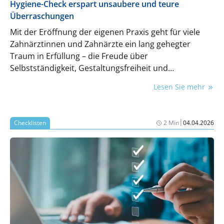
Hygiene-Check erspart unsaubere und teure
Überraschungen
Mit der Eröffnung der eigenen Praxis geht für viele
Zahnärztinnen und Zahnärzte ein lang gehegter
Traum in Erfüllung – die Freude über
Selbstständigkeit, Gestaltungsfreiheit und
persönliche Verantwortung ist groß. Doch gerade in
Lesen Sie mehr
der Euphorie des Neuanfangs gilt es, aufmerksam zu
bleiben: Wer eine bestehende Praxis übernimmt,
sollte nicht nur Chancen, sondern auch Risiken im
|
Checklisten
2 Min
04.04.2026
Blick behalten.