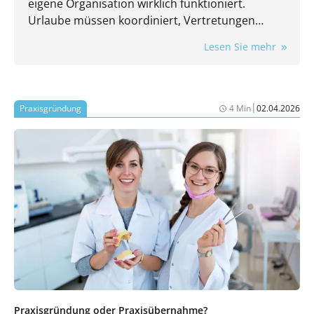
eigene Organisation wirklich funktioniert.
Urlaube müssen koordiniert, Vertretungen
eingeplant und laufende Aufgaben trotzdem
Lesen Sie mehr
zuverlässig erledigt werden. Gerade dann wird
spürbar, wie stark der Praxisalltag von
eingespielten Routinen und einzelnen
Mitarbeitenden abhängt.
|
Praxisgründung
4 Min
02.04.2026
Praxisgründung oder Praxisübernahme?