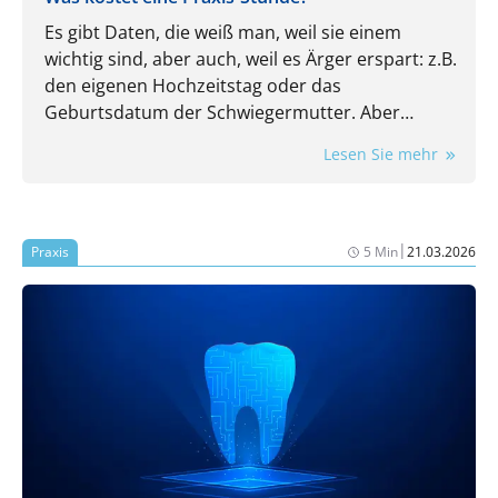
Es gibt Daten, die weiß man, weil sie einem
wichtig sind, aber auch, weil es Ärger erspart: z.B.
den eigenen Hochzeitstag oder das
Geburtsdatum der Schwiegermutter. Aber
kennen Sie auch die wichtigsten Kennzahlen
Lesen Sie mehr
Ihrer Praxis? Auch die sind wichtig und auch die
ersparen Ärger. Nehmen wir doch mal den
Stundensatz: Wissen Sie, wie viel Umsatz in jeder
Öffnungsstunde Ihrer Praxis mindestens
|
Praxis
5 Min
21.03.2026
erwirtschaftet werden muss, damit am
Monatsende wirklich etwas übrigbleibt? Falls Sie
jetzt kurz (oder vielleicht sogar länger) überlegen
müssen: Herzlich willkommen im Club. Sie sind in
sehr guter Gesellschaft.