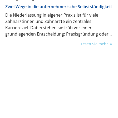
Zwei Wege in die unternehmerische Selbstständigkeit
Die Niederlassung in eigener Praxis ist für viele
Zahnärztinnen und Zahnärzte ein zentrales
Karriereziel. Dabei stehen sie früh vor einer
grundlegenden Entscheidung: Praxisgründung oder
Übernahme einer bestehenden Praxis. Beide Wege
Lesen Sie mehr
bieten Chancen, bergen jedoch auch wirtschaftliche
Risiken, die in der Planungsphase häufig unterschätzt
werden. Entscheidend ist weniger das Modell selbst
als die Frage, wie gut es zur eigenen wirtschaftlichen
Realität passt.