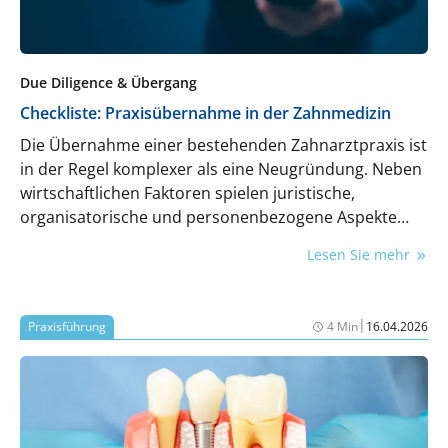
Due Diligence & Übergang
Checkliste: Praxisübernahme in der Zahnmedizin
Die Übernahme einer bestehenden Zahnarztpraxis ist
in der Regel komplexer als eine Neugründung. Neben
wirtschaftlichen Faktoren spielen juristische,
organisatorische und personenbezogene Aspekte
eine zentrale Rolle. Diese Checkliste führt strukturiert
Lesen Sie mehr
durch alle Phasen der Praxisübernahme – von der
Analyse bis zur rechtssicheren Übergabe.
|
Praxisführung
4 Min
16.04.2026